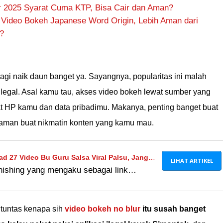
ir 2025 Syarat Cuma KTP, Bisa Cair dan Aman?
 Video Bokeh Japanese Word Origin, Lebih Aman dari
?
gi naik daun banget ya. Sayangnya, popularitas ini malah
ilegal. Asal kamu tau, akses video bokeh lewat sumber yang
t HP kamu dan data pribadimu. Makanya, penting banget buat
ng aman buat nikmatin konten yang kamu mau.
 27 Video Bu Guru Salsa Viral Palsu, Jangan
LIHAT ARTIKEL
hishing yang mengaku sebagai link
 Guru Salsa viral beredar di X. Ini risiko
api jika nekat membukanya!
s tuntas kenapa sih
video bokeh no blur
itu susah banget