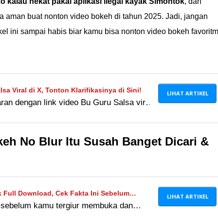
ko kalau nekat pakai aplikasi ilegal kayak Simontok
, dan
ra aman buat nonton video bokeh di tahun 2025. Jadi, jangan
el ini sampai habis biar kamu bisa nonton video bokeh favorit
a Viral di X, Tonton Klarifikasinya di Sini!
LIHAT ARTIKEL
an dengan link video Bu Guru Salsa viral
ntuk menontonnya? Simak klarifikasi
eh No Blur Itu Susah Banget Dicari &
k Full Download, Cek Fakta Ini Sebelum
LIHAT ARTIKEL
ni sebelum kamu tergiur membuka dan