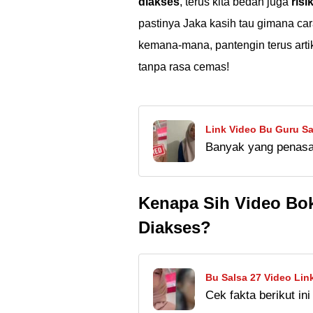
diakses
, terus kita bedah juga
risi
pastinya Jaka kasih tau gimana ca
kemana-mana, pantengin terus artik
tanpa rasa cemas!
Link Video Bu Guru Sals
Banyak yang penasar
di X. Apakah aman u
lengkapnya di sin.
Kenapa Sih Video Bok
Diakses?
Bu Salsa 27 Video Lin
Cek fakta berikut i
Nonton!