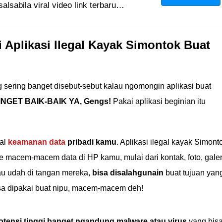
lsabila viral video link terbaru
a terbukti tidak aman ditonton.
di sini!
i Aplikasi Ilegal Kayak Simontok Buat
 sering banget disebut-sebut kalau ngomongin aplikasi buat
INGET BAIK-BAIK YA, Gengs!
Pakai aplikasi beginian itu
oal
keamanan data
pribadi kamu
. Aplikasi ilegal kayak Simont
ke macem-macem data di HP kamu, mulai dari kontak, foto, galer
lau udah di tangan mereka,
bisa disalahgunain
buat tujuan yan
bisa dipakai buat nipu, macem-macem deh!
otensi tinggi banget ngandung malware atau virus
yang bis