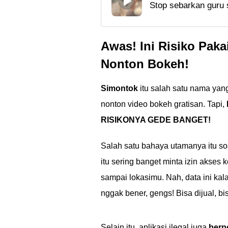
Stop sebarkan guru sa
Ditonton?
musicbd25 xyz karen
Selengkapnya simak 
Awas! Ini Risiko Paka
Nonton Bokeh!
Simontok
itu salah satu nama yang
nonton video bokeh gratisan. Tapi,
RISIKONYA GEDE BANGET!
Salah satu bahaya utamanya itu s
itu sering banget minta izin akses 
sampai lokasimu. Nah, data ini ka
nggak bener, gengs! Bisa dijual, 
Selain itu, aplikasi ilegal juga
berp