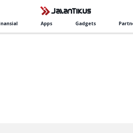
inansial
Apps
Gadgets
Partn