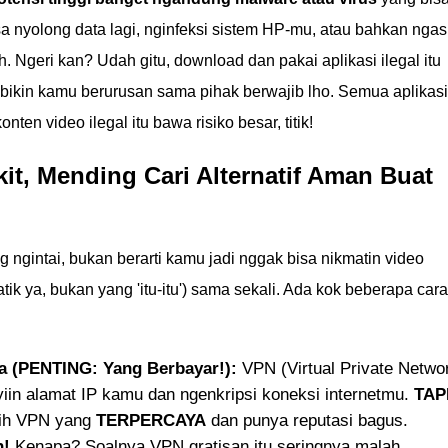
a nyolong data lagi, nginfeksi sistem HP-mu, atau bahkan ngas
. Ngeri kan? Udah gitu, download dan pakai aplikasi ilegal itu
bikin kamu berurusan sama pihak berwajib lho. Semua aplikasi
nten video ilegal itu bawa risiko besar, titik!
it, Mending Cari Alternatif Aman Buat
 ngintai, bukan berarti kamu jadi nggak bisa nikmatin video
k ya, bukan yang 'itu-itu') sama sekali. Ada kok beberapa cara
a (PENTING: Yang Berbayar!):
VPN (Virtual Private Netwo
in alamat IP kamu dan ngenkripsi koneksi internetmu.
TAPI
lih VPN yang
TERPERCAYA
dan punya reputasi bagus.
n!
Kenapa? Soalnya VPN gratisan itu seringnya malah