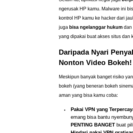
ngerusak HP kamu. Malware ini bis
kontrol HP kamu ke hacker dari jauh
juga
bisa ngelanggar hukum
dan 
yang dipakai buat akses situs dan ko
Daripada Nyari Penyak
Nonton Video Bokeh!
Meskipun banyak banget risiko yang
bokeh (yang beneran bokeh sinemati
aman yang bisa kamu coba:
Pakai VPN yang Terpercay
emang bisa bantu nyembunyi
PENTING BANGET
buat pi
Hindari pakai VPN gratisa