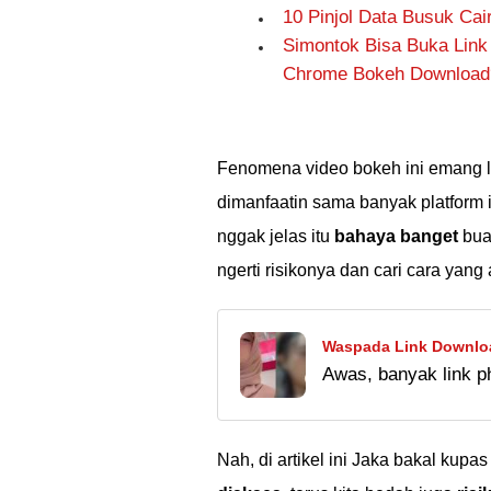
10 Pinjol Data Busuk Ca
Simontok Bisa Buka Link
Chrome Bokeh Download
Fenomena video bokeh ini emang la
dimanfaatin sama banyak platform 
nggak jelas itu
bahaya banget
bua
ngerti risikonya dan cari cara ya
Waspada Link Download
Awas, banyak link p
Klik!
download 27 video Bu
yang bisa kamu had
Nah, di artikel ini Jaka bakal kupa