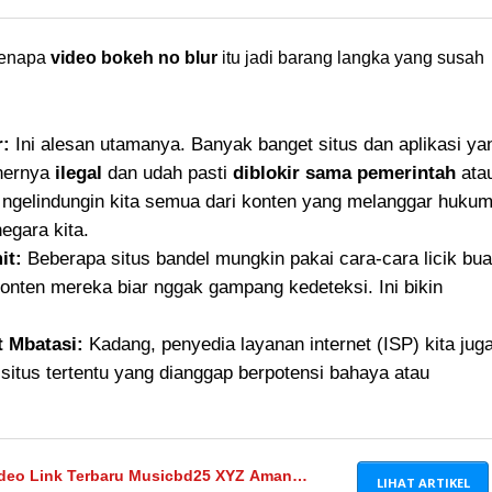
Video Link Full Download!
kenapa
video bokeh no blur
itu jadi barang langka yang susah
r:
Ini alesan utamanya. Banyak banget situs dan aplikasi ya
enernya
ilegal
dan udah pasti
diblokir sama pemerintah
ata
 ngelindungin kita semua dari konten yang melanggar huku
egara kita.
it:
Beberapa situs bandel mungkin pakai cara-cara licik bua
onten mereka biar nggak gampang kedeteksi. Ini bikin
t Mbatasi:
Kadang, penyedia layanan internet (ISP) kita jug
-situs tertentu yang dianggap berpotensi bahaya atau
Video Link Terbaru Musicbd25 XYZ Aman
LIHAT ARTIKEL