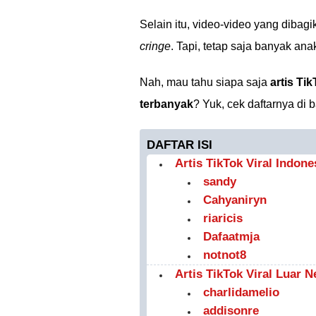
Selain itu, video-video yang dibag
cringe
. Tapi, tetap saja banyak a
Nah, mau tahu siapa saja
artis Ti
terbanyak
? Yuk, cek daftarnya di 
DAFTAR ISI
Artis TikTok Viral Indon
sandy
Cahyaniryn
riaricis
Dafaatmja
notnot8
Artis TikTok Viral Luar 
charlidamelio
addisonre