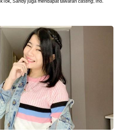
 TikTok, Sandy juga mendapat tawaran
casting
, lho.