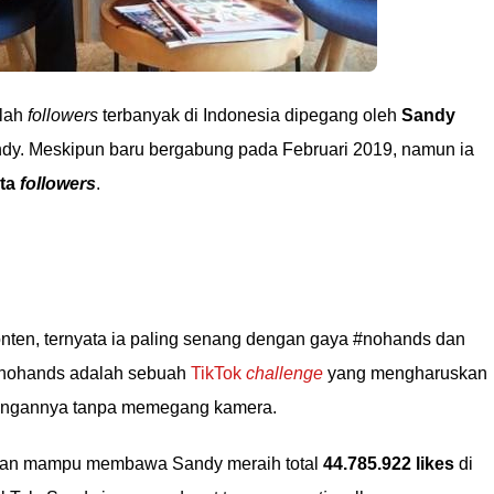
mlah
followers
terbanyak di Indonesia dipegang oleh
Sandy
dy. Meskipun baru bergabung pada Februari 2019, namun ia
uta
followers
.
nten, ternyata ia paling senang dengan gaya #nohands dan
#nohands adalah sebuah
TikTok
challenge
yang mengharuskan
angannya tanpa memegang kamera.
al dan mampu membawa Sandy meraih total
44.785.922 likes
di