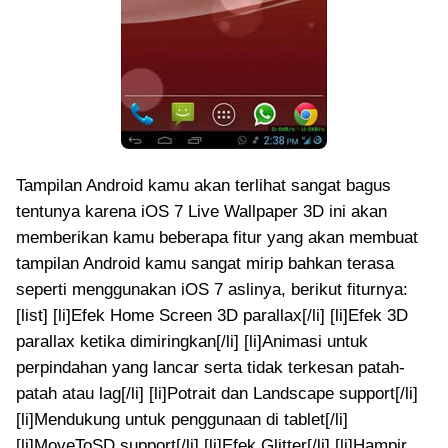
Tampilan Android kamu akan terlihat sangat bagus
tentunya karena iOS 7 Live Wallpaper 3D ini akan
memberikan kamu beberapa fitur yang akan membuat
tampilan Android kamu sangat mirip bahkan terasa
seperti menggunakan iOS 7 aslinya, berikut fiturnya:
[list] [li]Efek Home Screen 3D parallax[/li] [li]Efek 3D
parallax ketika dimiringkan[/li] [li]Animasi untuk
perpindahan yang lancar serta tidak terkesan patah-
patah atau lag[/li] [li]Potrait dan Landscape support[/li]
[li]Mendukung untuk penggunaan di tablet[/li]
[li]MoveToSD support[/li] [li]Efek Glitter[/li] [li]Hampir