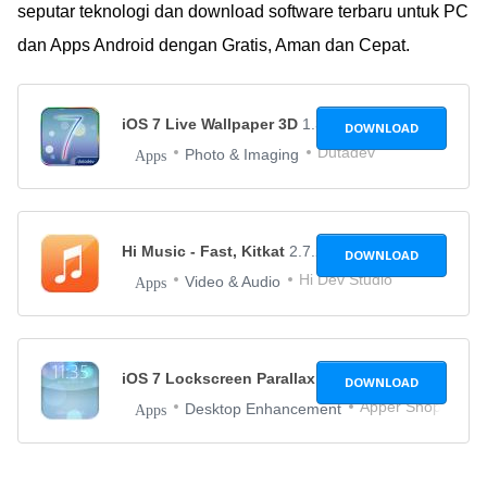
seputar teknologi dan download software terbaru untuk PC
dan Apps Android dengan Gratis, Aman dan Cepat.
iOS 7 Live Wallpaper 3D
1.3.3
DOWNLOAD
Dutadev
Photo & Imaging
Apps
Hi Music - Fast, Kitkat
2.7.2
DOWNLOAD
Hi Dev Studio
Video & Audio
Apps
iOS 7 Lockscreen Parallax HD
3.0.8
DOWNLOAD
Apper Shopper
Desktop Enhancement
Apps