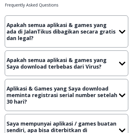
Frequently Asked Questions
Apakah semua aplikasi & games yang
ada di JalanTikus dibagikan secara gratis
dan legal?
Ya, JalanTikus hanya membagikan aplikasi & games yang
gratis (Freeware) dan legal, dalam artian tidak (bajakan) hasil
Apakah semua aplikasi & games yang
crack, patch atau semacamnya.
Saya download terbebas dari Virus?
Ya, JalanTikus selalu melakukan scanning dengan 3 jenis
Antivirus (Kaspersky, AVG & Avast) sebelum menerbitkan
Aplikasi & Games yang Saya download
suatu aplikasi atau games, sehingga bisa dijamin 100%
meminta registrasi serial number setelah
terbebas dari virus.
30 hari?
Meskipun dibagikan secara gratis, namun ada beberapa
aplikasi & games yang dibagikan secara Shareware, dalam arti
Saya mempunyai aplikasi / games buatan
hanya bisa digunakan dalam jangka waktu tertentu dan jika
sendiri, apa bisa diterbitkan di
ingin lanjut menggunakannya kamu harus membeli lisensi