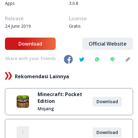
Apps
3.0.8
Release
License
24 June 2019
Gratis
Download
Official Website
Share with your friends
Rekomendasi Lainnya
Minecraft: Pocket
Edition
Download
Mojang
Download