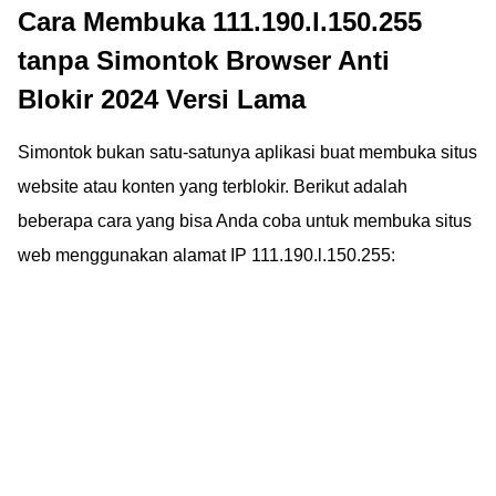
Cara Membuka 111.190.l.150.255
IndiHome terbaru
2024. Nggak perlu
tanpa Simontok Browser Anti
ngehack, pasti mudah
Blokir 2024 Versi Lama
dan berhasil!
Simontok bukan satu-satunya aplikasi buat membuka situs
website atau konten yang terblokir. Berikut adalah
beberapa cara yang bisa Anda coba untuk membuka situs
web menggunakan alamat IP 111.190.l.150.255: