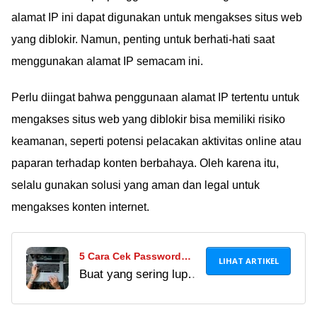
alamat IP ini dapat digunakan untuk mengakses situs web
yang diblokir. Namun, penting untuk berhati-hati saat
menggunakan alamat IP semacam ini.
Perlu diingat bahwa penggunaan alamat IP tertentu untuk
mengakses situs web yang diblokir bisa memiliki risiko
keamanan, seperti potensi pelacakan aktivitas online atau
paparan terhadap konten berbahaya. Oleh karena itu,
selalu gunakan solusi yang aman dan legal untuk
mengakses konten internet.
5 Cara Cek Password
LIHAT ARTIKEL
Buat yang sering lupa,
WiFi IndiHome 2024
wajib tahu cara cek
Terlengkap untuk PC dan
password WiFi
HP!