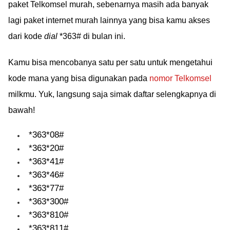
paket Telkomsel murah, sebenarnya masih ada banyak
lagi paket internet murah lainnya yang bisa kamu akses
dari kode
dial
*363# di bulan ini.
Kamu bisa mencobanya satu per satu untuk mengetahui
kode mana yang bisa digunakan pada
nomor Telkomsel
milkmu. Yuk, langsung saja simak daftar selengkapnya di
bawah!
*363*08#
*363*20#
*363*41#
*363*46#
*363*77#
*363*300#
*363*810#
*363*811#