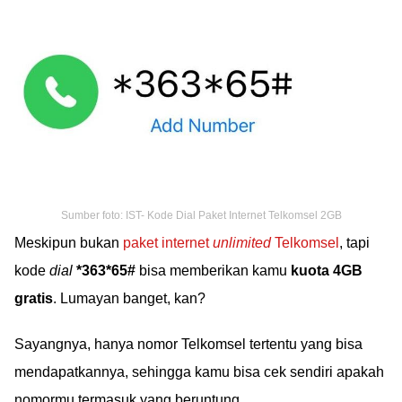
Sumber foto: IST- Kode Dial Paket Internet Telkomsel 2GB
Meskipun bukan
paket internet
unlimited
Telkomsel
, tapi
kode
dial
*363*65#
bisa memberikan kamu
kuota 4GB
gratis
. Lumayan banget, kan?
Sayangnya, hanya nomor Telkomsel tertentu yang bisa
mendapatkannya, sehingga kamu bisa cek sendiri apakah
nomormu termasuk yang beruntung.