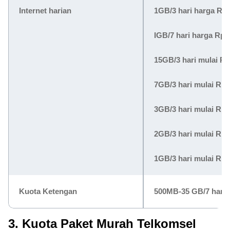
Internet harian
1GB/3 hari harga
Rp1
IGB/7 hari harga
Rp2
15GB/3 hari mulai
Rp
7GB/3 hari mulai
Rp3
3GB/3 hari mulai
Rp2
2GB/3 hari mulai
Rp1
1GB/3 hari mulai
Rp1
Kuota Ketengan
500MB-35 GB/7 hari 
3. Kuota Paket Murah Telkomsel