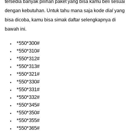
tersedia banyak pilihan paket yang bisa kamu beli sesuai
dengan kebutuhan. Untuk tahu mana saja kode
dial
yang
bisa dicoba, kamu bisa simak daftar selengkapnya di
bawah ini.
*550*300#
*550*310#
*550*312#
*550*313#
*550*321#
*550*330#
*550*331#
*550*332#
*550*345#
*550*350#
*550*355#
*550*365#