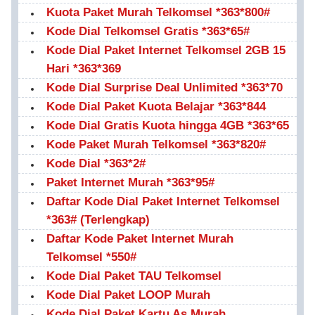
Kuota Paket Murah Telkomsel *363*800#
Kode Dial Telkomsel Gratis *363*65#
Kode Dial Paket Internet Telkomsel 2GB 15
Hari *363*369
Kode Dial Surprise Deal Unlimited *363*70
Kode Dial Paket Kuota Belajar *363*844
Kode Dial Gratis Kuota hingga 4GB *363*65
Kode Paket Murah Telkomsel *363*820#
Kode Dial *363*2#
Paket Internet Murah *363*95#
Daftar Kode Dial Paket Internet Telkomsel
*363# (Terlengkap)
Daftar Kode Paket Internet Murah
Telkomsel *550#
Kode Dial Paket TAU Telkomsel
Kode Dial Paket LOOP Murah
Kode Dial Paket Kartu As Murah