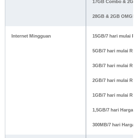
17GB Combo & 2GB
28GB & 2GB OMG!
Internet Mingguan
15GB/7 hari mulai
Rp
5GB/7 hari mulai
Rp3
3GB/7 hari mulai
Rp3
2GB/7 hari mulai
Rp2
1GB/7 hari mulai
Rp2
1,5GB/7 hari Harga:
300MB/7 hari Harga: