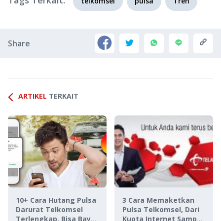
Tags Terkait:
telkomsel
pulsa
Tren
Share
ARTIKEL
TERKAIT
10+ Cara Hutang Pulsa
3 Cara Memaketkan
Darurat Telkomsel
Pulsa Telkomsel, Dari
Terlengkap, Bisa Bayar
Kuota Internet Sampai