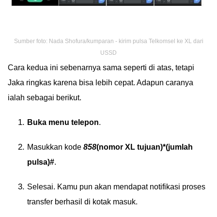
Sumber foto: Nada Shofura/kumparan - kirim pulsa Telkomsel ke XL dari
USSD
Cara kedua ini sebenarnya sama seperti di atas, tetapi
Jaka ringkas karena bisa lebih cepat. Adapun caranya
ialah sebagai berikut.
Buka menu telepon
.
Masukkan kode
858
(nomor XL tujuan)*(jumlah
pulsa)#
.
Selesai. Kamu pun akan mendapat notifikasi proses
transfer berhasil di kotak masuk.