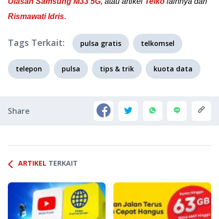
Ulasan Samsung M33 5G
, atau artikel
Telko
lainnya dari
Rismawati Idris
.
Tags Terkait:
pulsa gratis
telkomsel
telepon
pulsa
tips & trik
kuota data
Share
ARTIKEL
TERKAIT