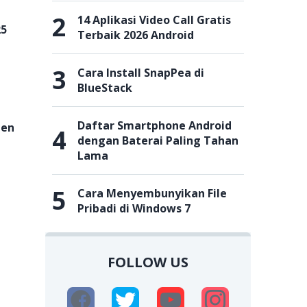
2
14 Aplikasi Video Call Gratis
25
Terbaik 2026 Android
3
Cara Install SnapPea di
BlueStack
Daftar Smartphone Android
gen
4
dengan Baterai Paling Tahan
Lama
5
Cara Menyembunyikan File
Pribadi di Windows 7
FOLLOW US
n