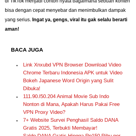
di TikTok menjadi contoh nyata bagaimana sebuah konten
bisa dengan cepat menyebar dan menimbulkan dampak
yang serius.
Ingat ya, gengs, viral itu gak selalu berarti
aman!
BACA JUGA
Link Xnxubd VPN Browser Download Video
Chrome Terbaru Indonesia APK untuk Video
Bokeh Japanese Word Origin yang Sulit
Dibuka!
111.90.l50.204 Animal Movie Sub Indo
Nonton di Mana, Apakah Harus Pakai Free
VPN Proxy Video?
7+ Website Survei Penghasil Saldo DANA
Gratis 2025, Terbukti Membayar!
Saldo DANA Gratis Hingga Rp150 Ribu per