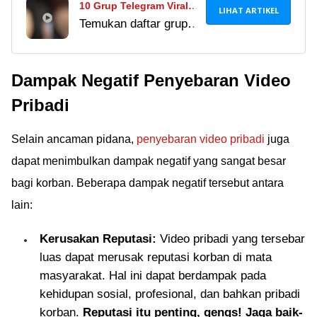
10 Grup Telegram Viral
LIHAT ARTIKEL
Temukan daftar grup
SMA Terbaik 2025, Wajib
Telegram viral SMA
Gabung!
terbaik 2025! Mulai
Dampak Negatif Penyebaran Video
dari belajar bareng,
hiburan, hingga
Pribadi
persiapan ujian. Yuk,
gabung sekarang!
Selain ancaman pidana,
penyebaran video pribadi
juga
dapat menimbulkan dampak negatif yang sangat besar
bagi korban. Beberapa dampak negatif tersebut antara
lain:
Kerusakan Reputasi:
Video pribadi yang tersebar
luas dapat merusak reputasi korban di mata
masyarakat. Hal ini dapat berdampak pada
kehidupan sosial, profesional, dan bahkan pribadi
korban.
Reputasi itu penting, gengs! Jaga baik-