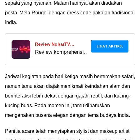
sepatu yang nyaman. Malam harinya, akan diadakan
pesta 'Mela Rouge' dengan dress code pakaian tradisional
India.
Review NobarTV
LIHAT ARTIKEL
Review komprehensif
Streaming, Nonton Bola
7 entitas terbaik untuk
Tanpa Buffering
streaming nobartv
streaming dan layanan
Jadwal kegiatan pada hari ketiga masih bertemakan safari,
sejenis.
namun tamu akan diajak menikmati keindahan alam dan
berinteraksi lebih dekat dengan gajah, reptil, dan kucing-
kucing buas. Pada momen ini, tamu diharuskan
mengenakan busana elegan dengan tema budaya India.
Panitia acara telah menyiapkan stylist dan makeup artist