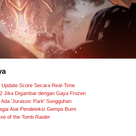
ya
a Update Score Secara Real-Time
 2 Jika Digambar dengan Gaya Frozen
 Ada 'Jurassic Park' Sungguhan
gai Alat Pendeteksi Gempa Bumi
ise of the Tomb Raider