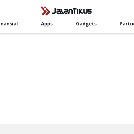
inansial
Apps
Gadgets
Partn