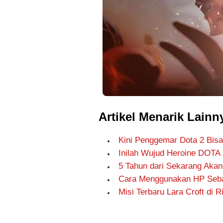
Artikel Menarik Lainn
Kini Penggemar Dota 2 Bis
Inilah Wujud Heroine DOTA
5 Tahun dari Sekarang Akan
Cara Menggunakan HP Seba
Misi Terbaru Lara Croft di R