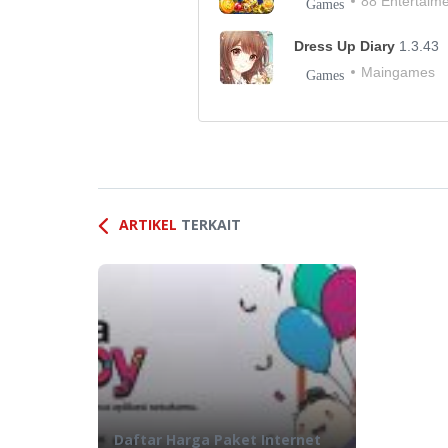
88 Entertaim
Games
Dress Up Diary
1.3.43
Maingames
Games
ARTIKEL
TERKAIT
Daftar Harga Paket Internet