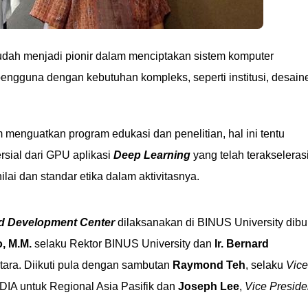
dah menjadi pionir dalam menciptakan sistem komputer
engguna dengan kebutuhan kompleks, seperti institusi, desaine
nguatkan program edukasi dan penelitian, hal ini tentu
sial dari GPU aplikasi
Deep Learning
yang telah terakselerasi
nilai dan standar etika dalam aktivitasnya.
d Development Center
dilaksanakan di BINUS University dib
o, M.M.
selaku Rektor BINUS University dan
Ir. Bernard
ara. Diikuti pula dengan sambutan
Raymond Teh
, selaku
Vice
IA untuk Regional Asia Pasifik dan
Joseph Lee
,
Vice Preside