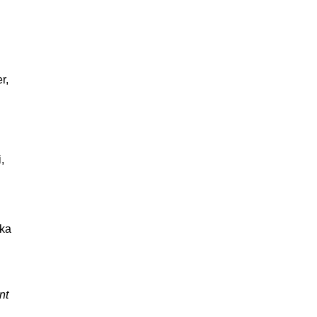
r,
,
uka
nt