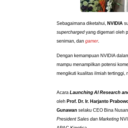
Sebagaimana diketahui,
NVIDIA
su
supercharged
yang digemari oleh p
seniman, dan
gamer
.
Dengan kemampuan NVIDIA dalam me
mampu menampilkan potensi komer
mengikuti kualitas ilmiah tertinggi, 
Acara
Launching AI Research an
oleh
Prof. Dr. Ir. Harjanto Prabow
Gunawan
selaku CEO Bina Nusant
President Sales dan Marketing
NVID
APAC Kinetica.