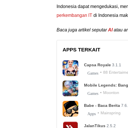
Indonesia dapat mengedukasi, m
perkembangan IT
di Indonesia mak
Baca juga artikel seputar
AI
atau ar
APPS TERKAIT
Capsa Royale
3.1.1
88 Entertaim
Games
Mobile Legends: Ban
Moonton
Games
Babe - Baca Berita
7.6
Mainspring
Apps
JalanTikus
2.5.2