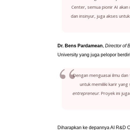
Center, semua pionir AI akan
dan insinyur, juga akses untu
Dr. Bens Pardamean
,
Director of
University yang juga pelopor berd
Dengan menguasai ilmu dan t
untuk memiliki karir yan
entrepreneur
. Proyek ini ju
Diharapkan ke depannya AI R&D Ce