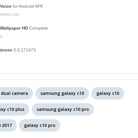
-Voice
for Android APK
onics Ltd
 Wallpaper HD
Complete
s
 Heroes
0.6.171473
dual camera
samsung galaxy c10
galaxy c10
axy c10 plus
samsung galaxy c10 pro
0 2017
galaxy c10 pro