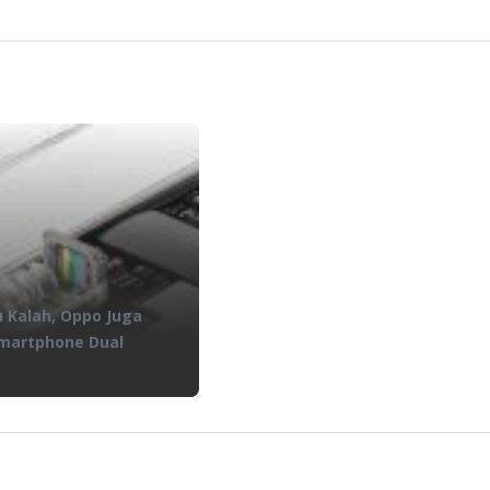
 Kalah, Oppo Juga
martphone Dual