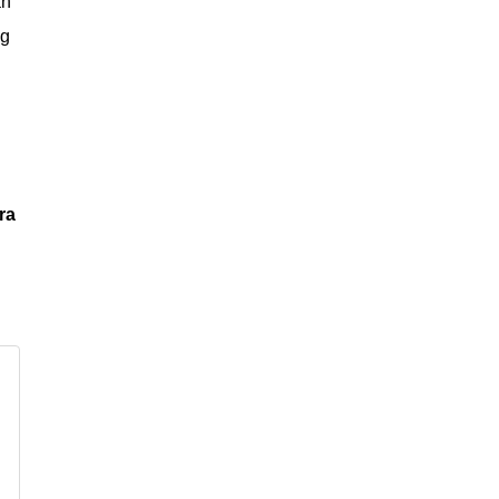
an
ng
ra