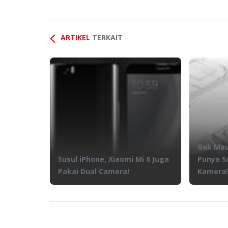
ARTIKEL
TERKAIT
Gak Mau
Susul iPhone, Xiaomi Mi 6 Juga
Punya S
Pakai Dual Camera!
Kamera!