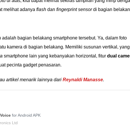
foto di atas, kita dapat melihat sekilas tampilan yang mirip deng
at melihat adanya
flash
dan
fingerprint sensor
di bagian belaka
adalah bagian belakang smartphone tersebut. Ya, dalam foto
 satu kamera di bagian belakang. Memiliki susunan vertikal, yang
ra
smartphone lain yang kebanyakan horizontal, fitur
dual came
at pecinta gadget penasaran.
au artikel menarik lainnya dari
Reynaldi Manasse
.
-Voice
for Android APK
onics Ltd