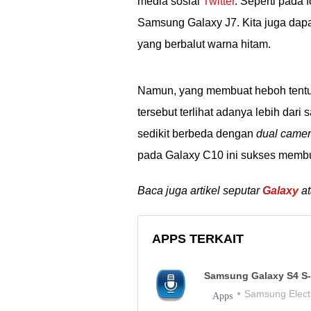
media sosial
Twitter
. Seperti pada 
Samsung Galaxy J7. Kita juga dap
yang berbalut warna hitam.
Namun, yang membuat heboh tentu 
tersebut terlihat adanya lebih dari
sedikit berbeda dengan
dual came
pada Galaxy C10 ini sukses membu
Baca juga artikel seputar
Galaxy
at
APPS TERKAIT
Samsung Galaxy S4 S
Samsung Electr
Apps