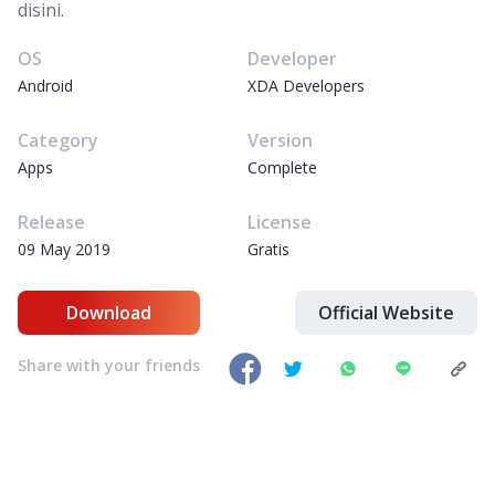
disini.
OS
Developer
Android
XDA Developers
Category
Version
Apps
Complete
Release
License
09 May 2019
Gratis
Download
Official Website
Share with your friends