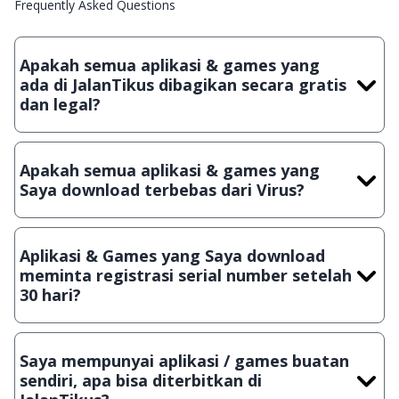
Frequently Asked Questions
Apakah semua aplikasi & games yang
ada di JalanTikus dibagikan secara gratis
dan legal?
Ya, JalanTikus hanya membagikan aplikasi & games yang
gratis (Freeware) dan legal, dalam artian tidak (bajakan) hasil
Apakah semua aplikasi & games yang
crack, patch atau semacamnya.
Saya download terbebas dari Virus?
Ya, JalanTikus selalu melakukan scanning dengan 3 jenis
Antivirus (Kaspersky, AVG & Avast) sebelum menerbitkan
Aplikasi & Games yang Saya download
suatu aplikasi atau games, sehingga bisa dijamin 100%
meminta registrasi serial number setelah
terbebas dari virus.
30 hari?
Meskipun dibagikan secara gratis, namun ada beberapa
aplikasi & games yang dibagikan secara Shareware, dalam arti
Saya mempunyai aplikasi / games buatan
hanya bisa digunakan dalam jangka waktu tertentu dan jika
sendiri, apa bisa diterbitkan di
ingin lanjut menggunakannya kamu harus membeli lisensi