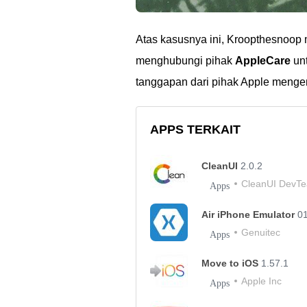
Atas kasusnya ini, Kroopthesnoo
menghubungi pihak
AppleCare
unt
tanggapan dari pihak Apple mengen
APPS TERKAIT
CleanUI
2.0.2
CleanUI DevT
Apps
Air iPhone Emulator
0
Genuitec
Apps
Move to iOS
1.57.1
Apple Inc
Apps