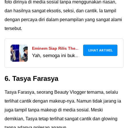
foto dirinya di media sosial tanpa menggunakan riasan,
dan hasilnya sangat eksotis, seksi, dan cantik. Ia tampil
dengan percaya diri dalam penampilan yang sangat alami
tersebut.
Eminem Siap Rilis The
LIHAT ARTIKEL
Yah, semoga ini bukan
Death of Slim Shady
album yang terakhir
pada Akhir Mei, Fans
deh, masih pengen liat
Khawatir Ini Jadi Album
6. Tasya Farasya
Eminem berkarya
Terakhir Sang Rapper
Ã°ÂÂ¥Â¹ btw salfok
Tasya Farasya, seorang Beauty Vlogger ternama, selalu
deh sama mukanya,
awet muda banget!
terlihat cantik dengan makeup-nya. Namun tidak jarang ia
juga tampil tanpa makeup di media sosial. Meski
demikian, Tasya tetap terlihat sangat cantik dan glowing
tanpa adanya polesan apapun.