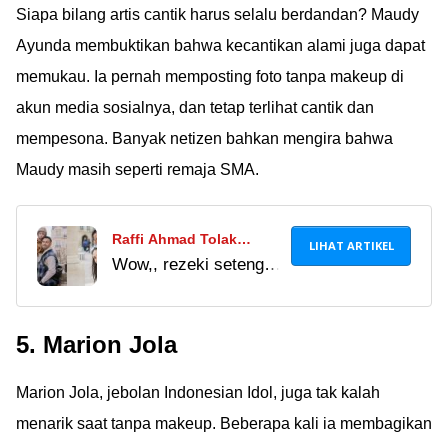
Siapa bilang artis cantik harus selalu berdandan? Maudy
Ayunda membuktikan bahwa kecantikan alami juga dapat
memukau. Ia pernah memposting foto tanpa makeup di
akun media sosialnya, dan tetap terlihat cantik dan
mempesona. Banyak netizen bahkan mengira bahwa
Maudy masih seperti remaja SMA.
Raffi Ahmad Tolak
LIHAT ARTIKEL
Wow,, rezeki setengah
Bayaran 500 Juta untuk
M ditolak nggak tuu..
Sekali MC, Lebih Pilih
Kayaknya aa' Raffi
Main Sama Keluarga di
5. Marion Jola
cocok nih jadi role
Hari Libur
model ayah se-
Marion Jola, jebolan Indonesian Idol, juga tak kalah
Indonesia Ã°ÂÂÂ
menarik saat tanpa makeup. Beberapa kali ia membagikan