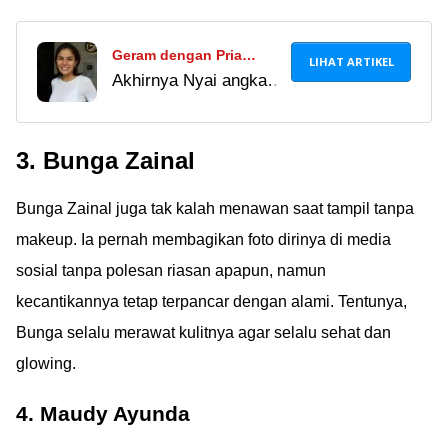
Geram dengan Pria
LIHAT ARTIKEL
Akhirnya Nyai angkat
Tukang Selingkuh, Nikita
bicara juga nih soal
Mirzani Ingatkan Tak
cowok-cowok yang
Gonta-ganti Pasangan:
3. Bunga Zainal
suka selengki. Bener
Lu Jangan Asal Masukin
sih kata Nyai, jangan
Lobang Ya
Bunga Zainal juga tak kalah menawan saat tampil tanpa
asal masuk lobang
Ã°ÂÂÂÃ°ÂÂÂ¥
makeup. Ia pernah membagikan foto dirinya di media
sosial tanpa polesan riasan apapun, namun
kecantikannya tetap terpancar dengan alami. Tentunya,
Bunga selalu merawat kulitnya agar selalu sehat dan
glowing.
4. Maudy Ayunda