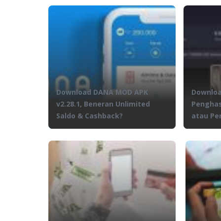
Download DANA MOD APK
Downloa
v2.28.1, Beneran Unlimited
Penghas
Saldo & Cashback?
atau Pe