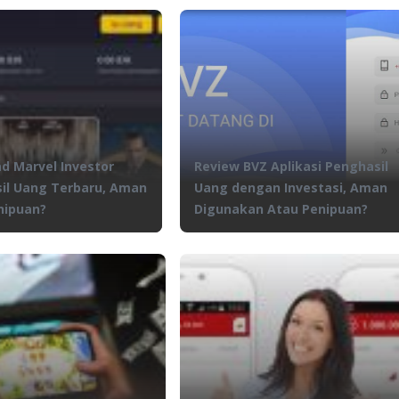
d Marvel Investor
Review BVZ Aplikasi Penghasil
il Uang Terbaru, Aman
Uang dengan Investasi, Aman
nipuan?
Digunakan Atau Penipuan?