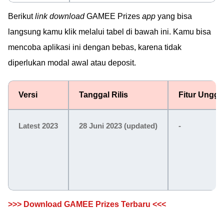
Berikut
link download
GAMEE Prizes
app
yang bisa
langsung kamu klik melalui tabel di bawah ini. Kamu bisa
mencoba aplikasi ini dengan bebas, karena tidak
diperlukan modal awal atau deposit.
Versi
Tanggal Rilis
Fitur Unggu
Latest 2023
28 Juni 2023 (updated)
-
>>> Download GAMEE Prizes Terbaru <<<