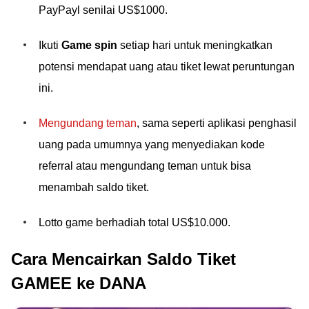
PayPayl senilai US$1000.
Ikuti
Game spin
setiap hari untuk meningkatkan
potensi mendapat uang atau tiket lewat peruntungan
ini.
Mengundang teman
, sama seperti aplikasi penghasil
uang pada umumnya yang menyediakan kode
referral atau mengundang teman untuk bisa
menambah saldo tiket.
Lotto game berhadiah total US$10.000.
Cara Mencairkan Saldo Tiket
GAMEE ke DANA