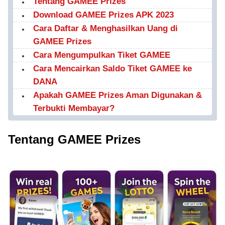
Tentang GAMEE Prizes
Download GAMEE Prizes APK 2023
Cara Daftar & Menghasilkan Uang di
GAMEE Prizes
Cara Mengumpulkan Tiket GAMEE
Cara Mencairkan Saldo Tiket GAMEE ke
DANA
Apakah GAMEE Prizes Aman Digunakan &
Terbukti Membayar?
Tentang GAMEE Prizes