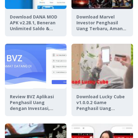
Download DANA MOD
Download Marvel
APK v2.28.1, Beneran
Investor Penghasil
Unlimited Saldo &
Uang Terbaru, Aman
Cashback?
atau Penipuan?
Review BVZ Aplikasi
Download Lucky Cube
Penghasil Uang
v1.0.0.2 Game
dengan Investasi,
Penghasil Uang
Aman Digunakan Atau
PayPal, Aman atau
Penipuan?
Penipuan?