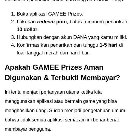
Buka aplikasi GAMEE Prizes.
Lakukan
redeem
poin
, batas minimum penarikan
10 dollar
.
Hubungkan dengan akun DANA yang kamu miliki.
Konfirmasikan penarikan dan tunggu
1-5 hari
di
luar tanggal merah dan hari libur.
Apakah GAMEE Prizes Aman
Digunakan & Terbukti Membayar?
Ini tentu menjadi pertanyaan utama ketika kita
menggunakan aplikasi atau bermain game yang bisa
menghasilkan uang. Sudah menjadi pengetahuan umum
bahwa tidak semua aplikasi semacam ini benar-benar
membayar pengguna.