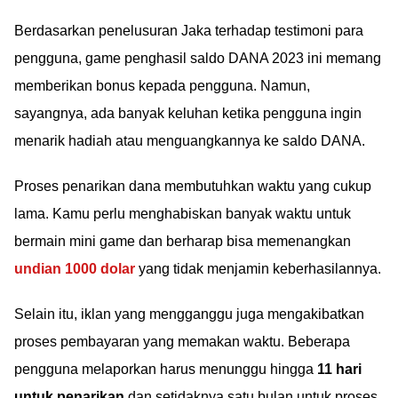
Berdasarkan penelusuran Jaka terhadap testimoni para
pengguna, game penghasil saldo DANA 2023 ini memang
memberikan bonus kepada pengguna. Namun,
sayangnya, ada banyak keluhan ketika pengguna ingin
menarik hadiah atau menguangkannya ke saldo DANA.
Proses penarikan dana membutuhkan waktu yang cukup
lama. Kamu perlu menghabiskan banyak waktu untuk
bermain mini game dan berharap bisa memenangkan
undian 1000 dolar
yang tidak menjamin keberhasilannya.
Selain itu, iklan yang mengganggu juga mengakibatkan
proses pembayaran yang memakan waktu. Beberapa
pengguna melaporkan harus menunggu hingga
11 hari
untuk penarikan
dan setidaknya satu bulan untuk proses