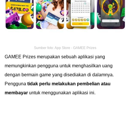
Sumber foto: App Store - GAMEE Prizes
GAMEE Prizes merupakan sebuah aplikasi yang
memungkinkan pengguna untuk menghasilkan uang
dengan bermain game yang disediakan di dalamnya.
Pengguna
tidak perlu melakukan pembelian atau
membayar
untuk menggunakan aplikasi ini.