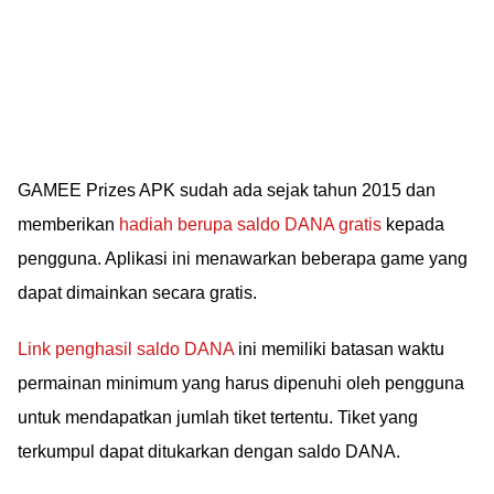
GAMEE Prizes APK sudah ada sejak tahun 2015 dan
memberikan
hadiah berupa saldo DANA gratis
kepada
pengguna. Aplikasi ini menawarkan beberapa game yang
dapat dimainkan secara gratis.
Link penghasil saldo DANA
ini memiliki batasan waktu
permainan minimum yang harus dipenuhi oleh pengguna
untuk mendapatkan jumlah tiket tertentu. Tiket yang
terkumpul dapat ditukarkan dengan saldo DANA.