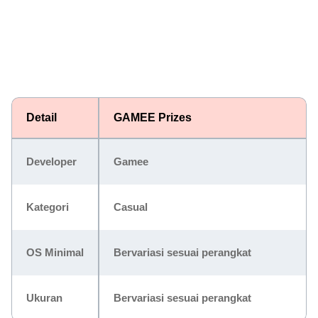
Detail
GAMEE Prizes
Developer
Gamee
Kategori
Casual
OS Minimal
Bervariasi sesuai perangkat
Ukuran
Bervariasi sesuai perangkat