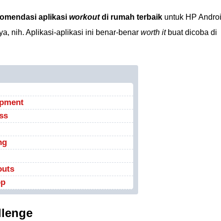
omendasi aplikasi
workout
di rumah terbaik
untuk HP Andro
 nih. Aplikasi-aplikasi ini benar-benar
worth it
buat dicoba di
ipment
ss
ng
outs
pp
llenge