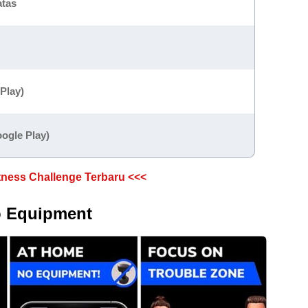
atas
 Play)
ogle Play)
tness Challenge Terbaru <<<
o Equipment