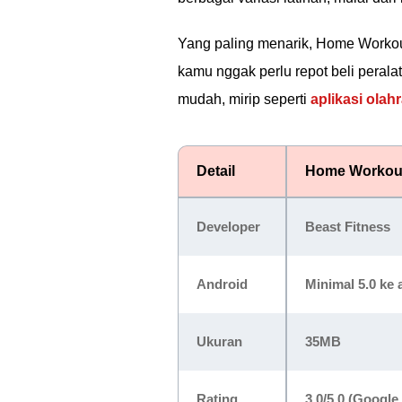
Yang paling menarik, Home Workou
kamu nggak perlu repot beli peral
mudah, mirip seperti
aplikasi olah
Detail
Home Workout
Developer
Beast Fitness
Android
Minimal 5.0 ke 
Ukuran
35MB
Rating
3.0/5.0 (Google