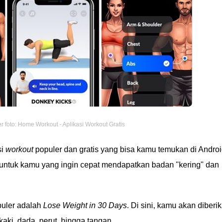
 foto: Home Workout - Aplikasi Workout Gratis
si
workout
populer dan gratis yang bisa kamu temukan di Andro
k untuk kamu yang ingin cepat mendapatkan badan "kering" dan
puler adalah
Lose Weight in 30 Days
. Di sini, kamu akan diberi
 kaki, dada, perut, hingga tangan.