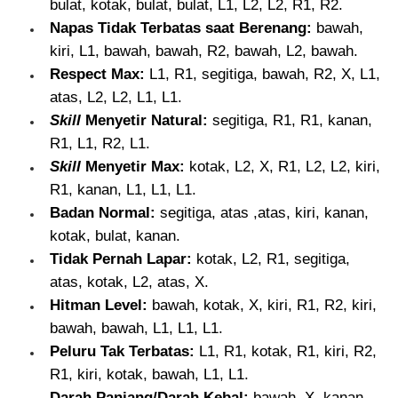
bulat, kotak, bulat, bulat, L1, L2, L2, R1, R2.
Napas Tidak Terbatas saat Berenang:
bawah,
kiri, L1, bawah, bawah, R2, bawah, L2, bawah.
Respect Max:
L1, R1, segitiga, bawah, R2, X, L1,
atas, L2, L2, L1, L1.
Skill
Menyetir Natural:
segitiga, R1, R1, kanan,
R1, L1, R2, L1.
Skill
Menyetir Max:
kotak, L2, X, R1, L2, L2, kiri,
R1, kanan, L1, L1, L1.
Badan Normal:
segitiga, atas ,atas, kiri, kanan,
kotak, bulat, kanan.
Tidak Pernah Lapar:
kotak, L2, R1, segitiga,
atas, kotak, L2, atas, X.
Hitman Level:
bawah, kotak, X, kiri, R1, R2, kiri,
bawah, bawah, L1, L1, L1.
Peluru Tak Terbatas:
L1, R1, kotak, R1, kiri, R2,
R1, kiri, kotak, bawah, L1, L1.
Darah Panjang/Darah Kebal:
bawah, X, kanan,