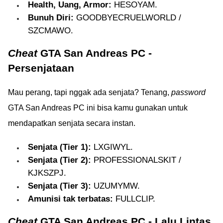
Health, Uang, Armor:
HESOYAM.
Bunuh Diri:
GOODBYECRUELWORLD /
SZCMAWO.
Cheat
GTA San Andreas PC -
Persenjataan
Mau perang, tapi nggak ada senjata? Tenang,
password
GTA San Andreas PC ini bisa kamu gunakan untuk
mendapatkan senjata secara instan.
Senjata (Tier 1):
LXGIWYL.
Senjata (Tier 2):
PROFESSIONALSKIT /
KJKSZPJ.
Senjata (Tier 3):
UZUMYMW.
Amunisi tak terbatas:
FULLCLIP.
Cheat
GTA San Andreas PC - Lalu Lintas