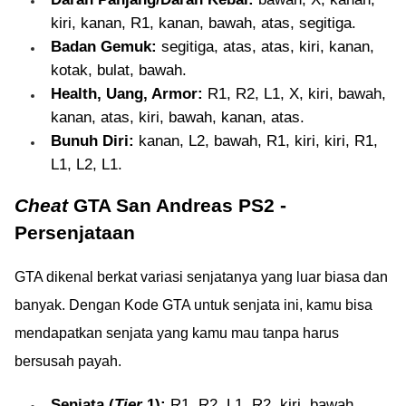
kiri, kanan, R1, kanan, bawah, atas, segitiga.
Badan Gemuk:
segitiga, atas, atas, kiri, kanan,
kotak, bulat, bawah.
Health, Uang, Armor:
R1, R2, L1, X, kiri, bawah,
kanan, atas, kiri, bawah, kanan, atas.
Bunuh Diri:
kanan, L2, bawah, R1, kiri, kiri, R1,
L1, L2, L1.
Cheat
GTA San Andreas PS2 -
Persenjataan
GTA dikenal berkat variasi senjatanya yang luar biasa dan
banyak. Dengan Kode GTA untuk senjata ini, kamu bisa
mendapatkan senjata yang kamu mau tanpa harus
bersusah payah.
Senjata (
Tier
1):
R1, R2, L1, R2, kiri, bawah,