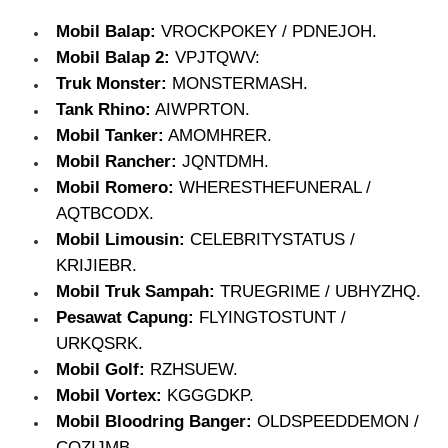
Mobil Balap:
VROCKPOKEY / PDNEJOH.
Mobil Balap 2:
VPJTQWV:
Truk Monster:
MONSTERMASH.
Tank Rhino:
AIWPRTON.
Mobil Tanker:
AMOMHRER.
Mobil Rancher:
JQNTDMH.
Mobil Romero:
WHERESTHEFUNERAL /
AQTBCODX.
Mobil Limousin:
CELEBRITYSTATUS /
KRIJIEBR.
Mobil Truk Sampah:
TRUEGRIME / UBHYZHQ.
Pesawat Capung:
FLYINGTOSTUNT /
URKQSRK.
Mobil Golf:
RZHSUEW.
Mobil Vortex:
KGGGDKP.
Mobil Bloodring Banger:
OLDSPEEDDEMON /
CQZIJMB.