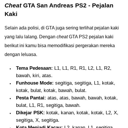
Cheat
GTA San Andreas PS2 - Pejalan
Kaki
Selain ada polisi, di GTA juga sering terlihat pejalan kaki
yang lalu lalang. Dengan
cheat
GTA PS2 pejalan kaki
berikut ini kamu bisa memodifikasi pergerakan mereka
dengan leluasa.
Tema Pedesaan:
L1, L1, R1, R1, L2, L1, R2,
bawah, kiri, atas.
Funhouse Mode:
segitiga, segitiga, L1, kotak,
kotak, bulat, kotak, bawah, bulat.
Pesta Pantai:
atas, atas, bawah, bawah, kotak,
bulat, L1, R1, segitiga, bawah.
Dikejar PSK:
kotak, kanan, kotak, kotak, L2, X,
segitiga, X, segitiga.
Kota Menjadi Kacau:
L2, kanan, L1, segitiga,