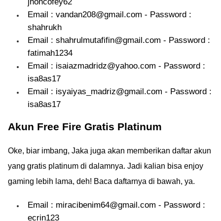
jhoncofey62
Email : vandan208@gmail.com - Password :
shahrukh
Email : shahrulmutafifin@gmail.com - Password :
fatimah1234
Email : isaiazmadridz@yahoo.com - Password :
isa8as17
Email : isyaiyas_madriz@gmail.com - Password :
isa8as17
Akun Free Fire Gratis Platinum
Oke, biar imbang, Jaka juga akan memberikan daftar akun
yang gratis platinum di dalamnya. Jadi kalian bisa enjoy
gaming lebih lama, deh! Baca daftarnya di bawah, ya.
Email : miracibenim64@gmail.com - Password :
ecrin123