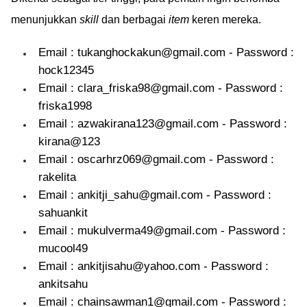
menunjukkan
skill
dan berbagai
item
keren mereka.
Email : tukanghockakun@gmail.com - Password :
hock12345
Email : clara_friska98@gmail.com - Password :
friska1998
Email : azwakirana123@gmail.com - Password :
kirana@123
Email : oscarhrz069@gmail.com - Password :
rakelita
Email : ankitji_sahu@gmail.com - Password :
sahuankit
Email : mukulverma49@gmail.com - Password :
mucool49
Email : ankitjisahu@yahoo.com - Password :
ankitsahu
Email : chainsawman1@gmail.com - Password :