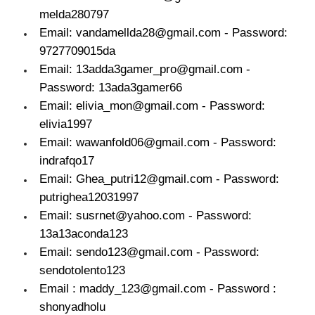
melda280797
Email: vandamellda28@gmail.com - Password:
9727709015da
Email: 13adda3gamer_pro@gmail.com -
Password: 13ada3gamer66
Email: elivia_mon@gmail.com - Password:
elivia1997
Email: wawanfold06@gmail.com - Password:
indrafqo17
Email: Ghea_putri12@gmail.com - Password:
putrighea12031997
Email: susrnet@yahoo.com - Password:
13a13aconda123
Email: sendo123@gmail.com - Password:
sendotolento123
Email : maddy_123@gmail.com - Password :
shonyadholu