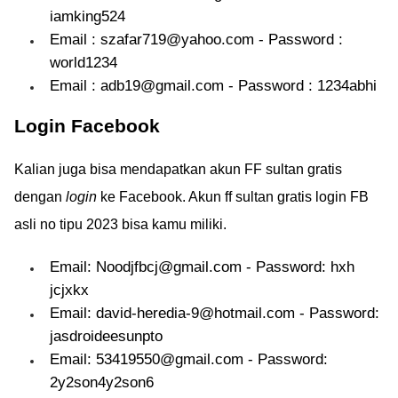
iamking524
Email : szafar719@yahoo.com - Password :
world1234
Email : adb19@gmail.com - Password : 1234abhi
Login Facebook
Kalian juga bisa mendapatkan akun FF sultan gratis
dengan
login
ke Facebook. Akun ff sultan gratis login FB
asli no tipu 2023 bisa kamu miliki.
Email: Noodjfbcj@gmail.com - Password: hxh
jcjxkx
Email: david-heredia-9@hotmail.com - Password:
jasdroideesunpto
Email: 53419550@gmail.com - Password:
2y2son4y2son6