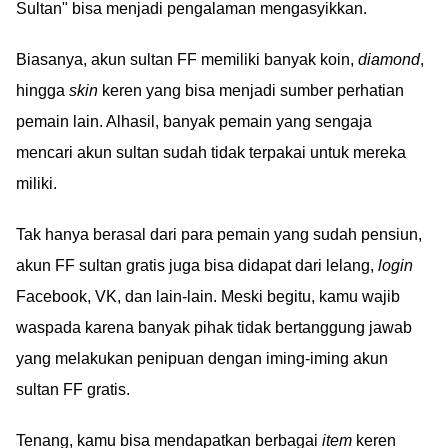
Sultan" bisa menjadi pengalaman mengasyikkan.
Biasanya, akun sultan FF memiliki banyak koin,
diamond
,
hingga
skin
keren yang bisa menjadi sumber perhatian
pemain lain. Alhasil, banyak pemain yang sengaja
mencari akun sultan sudah tidak terpakai untuk mereka
miliki.
Tak hanya berasal dari para pemain yang sudah pensiun,
akun FF sultan gratis juga bisa didapat dari lelang,
login
Facebook, VK, dan lain-lain. Meski begitu, kamu wajib
waspada karena banyak pihak tidak bertanggung jawab
yang melakukan penipuan dengan iming-iming akun
sultan FF gratis.
Tenang, kamu bisa mendapatkan berbagai
item
keren