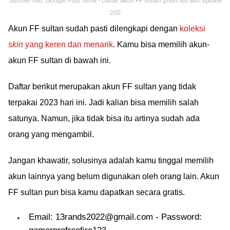
Sumber foto: Google Play Store - Daftar akun FF sultan gratis full skin update
200
Akun FF sultan sudah pasti dilengkapi dengan
koleksi
skin
yang keren dan menarik
. Kamu bisa memilih akun-
akun FF sultan di bawah ini.
Daftar berikut merupakan akun FF sultan yang tidak
terpakai 2023 hari ini. Jadi kalian bisa memilih salah
satunya. Namun, jika tidak bisa itu artinya sudah ada
orang yang mengambil.
Jangan khawatir, solusinya adalah kamu tinggal memilih
akun lainnya yang belum digunakan oleh orang lain. Akun
FF sultan pun bisa kamu dapatkan secara gratis.
Email: 13rands2022@gmail.com - Password: