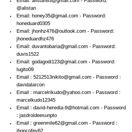
Email: alistan83@gmail.com - Password:
@alistan
Email: honey35@gmail.com - Password:
honeduard0305
Email: jhonhz476@outlook.com - Password:
jhoneduardhz476
Email: duvantobaria@gmail.com - Password:
duvis1522
Email: godagodi123@gmail.com - Password:
lugito09
Email : 5212513nikito@gmail.com - Password :
davidalarcon
Email : marcelrikudo@yahoo.com - Password :
marcelkudo12345
Email : david-heredia-9@hotmail.com - Password
: jasdroideesunpto
Email : greenmile62@gmail.com - Password :
jhoncofey62