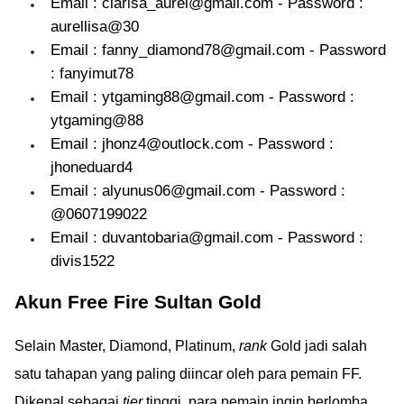
Email : clarisa_aurel@gmail.com - Password :
aurellisa@30
Email : fanny_diamond78@gmail.com - Password
: fanyimut78
Email : ytgaming88@gmail.com - Password :
ytgaming@88
Email : jhonz4@outlock.com - Password :
jhoneduard4
Email : alyunus06@gmail.com - Password :
@0607199022
Email : duvantobaria@gmail.com - Password :
divis1522
Akun Free Fire Sultan Gold
Selain Master, Diamond, Platinum,
rank
Gold jadi salah
satu tahapan yang paling diincar oleh para pemain FF.
Dikenal sebagai
tier
tinggi, para pemain ingin berlomba