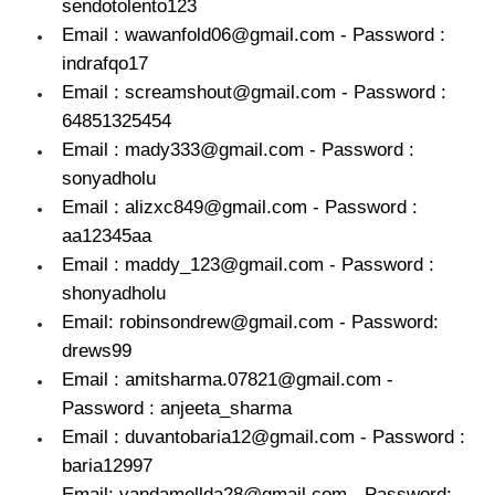
sendotolento123
Email : wawanfold06@gmail.com - Password :
indrafqo17
Email : screamshout@gmail.com - Password :
64851325454
Email : mady333@gmail.com - Password :
sonyadholu
Email : alizxc849@gmail.com - Password :
aa12345aa
Email : maddy_123@gmail.com - Password :
shonyadholu
Email: robinsondrew@gmail.com - Password:
drews99
Email : amitsharma.07821@gmail.com -
Password : anjeeta_sharma
Email : duvantobaria12@gmail.com - Password :
baria12997
Email: vandamellda28@gmail.com - Password: