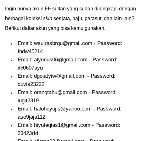
Ingin punya akun FF sultan yang sudah dilengkapi dengan
berbagai koleksi
skin
senjata, baju, parasut, dan lain-lain?
Berikut daftar akun yang bisa kamu gunakan.
Email: wsulrasbrqu@gmail.com - Password:
Indw45214
Email: alyunus06@gmail.com - Password:
@0607ayu
Email: dgojatyiw@gmail.com - Password:
duvis23222
Email: orangtahu@gmail.com - Password:
lugit2319
Email: halohoyujis@yahoo.com - Password:
aso9jaja112
Email: hiyuteqias1@gmail.com - Password:
23423rfd