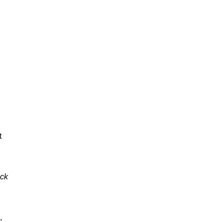
t
ck
,