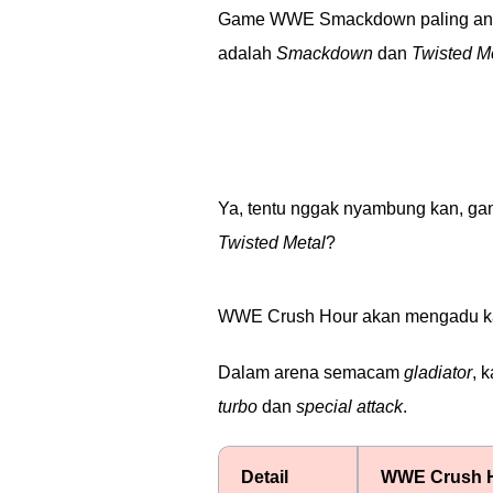
Game WWE Smackdown paling ane
adalah
Smackdown
dan
Twisted M
Ya, tentu nggak nyambung kan, g
Twisted Metal
?
WWE Crush Hour akan mengadu ka
Dalam arena semacam
gladiator
, 
turbo
dan
special attack
.
Detail
WWE Crush 