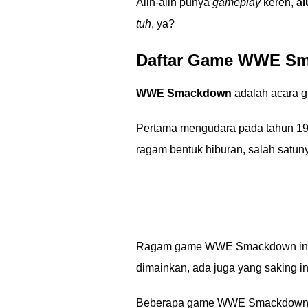
Alih-alih punya
gameplay
keren,
al
tuh
, ya?
Daftar Game WWE Sm
WWE Smackdown
adalah acara g
Pertama mengudara pada tahun 1999
ragam bentuk hiburan, salah satun
Ragam game WWE Smackdown ini b
dimainkan, ada juga yang saking in
Beberapa game WWE Smackdown aneh