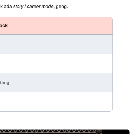
ak ada
story
/
career mode
, geng.
ock
tling