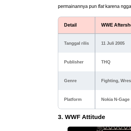
permainannya pun
flat
karena ngg
Detail
WWE Aftersh
Tanggal rilis
11 Juli 2005
Publisher
THQ
Genre
Fighting, Wres
Platform
Nokia N-Gage
3. WWF Attitude