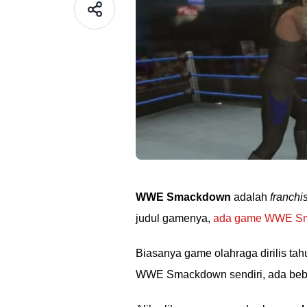
WWE Smackdown
adalah
franchi
judul gamenya,
ada game WWE Sm
Biasanya game olahraga dirilis ta
WWE Smackdown sendiri, ada bebe