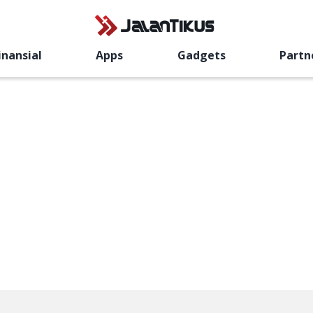
inansial
Apps
Gadgets
Partn