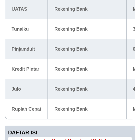
UATAS
Rekening Bank
Ma
Tunaiku
Rekening Bank
3-5
Pinjamduit
Rekening Bank
0.0
Kredit Pintar
Rekening Bank
Ma
Julo
Rekening Bank
4% 
Rupiah Cepat
Rekening Bank
Ma
DAFTAR ISI