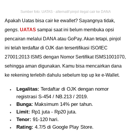
Sumber foto: UATAS - alternatif pinjol ilegal cair ke DANA
Apakah Uatas bisa cair ke ewallet? Sayangnya tidak,
gengs
.
UATAS
sampai saat ini belum membuka opsi
pencairan melalui DANA atau GoPay. Akan tetapi, pinjol
ini telah terdaftar di OJK dan tersertifikasi ISO/IEC
27001:2013 ISMS dengan Nomor Sertifikat ISMS1001070,
sehingga aman digunakan. Kamu bisa mencairkan dana
ke rekening terlebih dahulu sebelum top up ke e-Wallet.
Legalitas:
Terdaftar di OJK dengan nomor
registrasi S-454 / NB.213 / 2019.
Bunga:
Maksimum 14% per tahun.
Limit:
Rp1 juta - Rp20 juta.
Tenor:
91-120 hari.
Rating:
4.7/5 di Google Play Store.