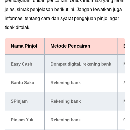
pembayaran, bukan pencairan. Untuk informasi yang lebih
jelas, simak penjelasan berikut ini. Jangan lewatkan juga
informasi tentang cara dan syarat pengajuan pinjol agar
tidak ditolak.
Nama Pinjol
Metode Pencairan
Bu
Easy Cash
Dompet digital, rekening bank
Ma
Bantu Saku
Rekening bank
AP
SPinjam
Rekening bank
Mul
Pinjam Yuk
Rekening bank
0,0