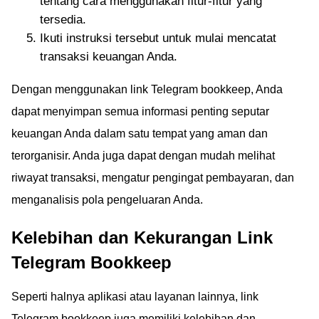
tentang cara menggunakan fitur-fitur yang
tersedia.
Ikuti instruksi tersebut untuk mulai mencatat
transaksi keuangan Anda.
Dengan menggunakan link Telegram bookkeep, Anda
dapat menyimpan semua informasi penting seputar
keuangan Anda dalam satu tempat yang aman dan
terorganisir. Anda juga dapat dengan mudah melihat
riwayat transaksi, mengatur pengingat pembayaran, dan
menganalisis pola pengeluaran Anda.
Kelebihan dan Kekurangan Link
Telegram Bookkeep
Seperti halnya aplikasi atau layanan lainnya, link
Telegram bookkeep juga memiliki kelebihan dan