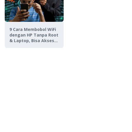
9 Cara Membobol WiFi
dengan HP Tanpa Root
& Laptop, Bisa Akses
Internet Gratis!