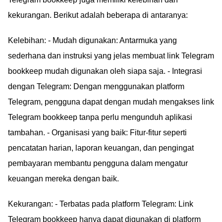
kekurangan. Berikut adalah beberapa di antaranya:
Kelebihan: - Mudah digunakan: Antarmuka yang
sederhana dan instruksi yang jelas membuat link Telegram
bookkeep mudah digunakan oleh siapa saja. - Integrasi
dengan Telegram: Dengan menggunakan platform
Telegram, pengguna dapat dengan mudah mengakses link
Telegram bookkeep tanpa perlu mengunduh aplikasi
tambahan. - Organisasi yang baik: Fitur-fitur seperti
pencatatan harian, laporan keuangan, dan pengingat
pembayaran membantu pengguna dalam mengatur
keuangan mereka dengan baik.
Kekurangan: - Terbatas pada platform Telegram: Link
Telegram bookkeep hanya dapat digunakan di platform