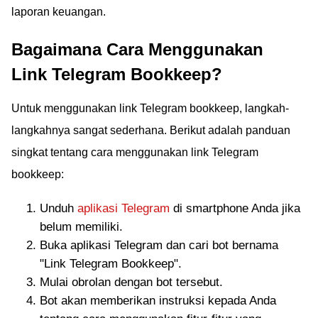
laporan keuangan.
Bagaimana Cara Menggunakan
Link Telegram Bookkeep?
Untuk menggunakan link Telegram bookkeep, langkah-
langkahnya sangat sederhana. Berikut adalah panduan
singkat tentang cara menggunakan link Telegram
bookkeep:
Unduh
aplikasi Telegram
di smartphone Anda jika
belum memiliki.
Buka aplikasi Telegram dan cari bot bernama
"Link Telegram Bookkeep".
Mulai obrolan dengan bot tersebut.
Bot akan memberikan instruksi kepada Anda