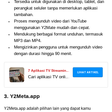
Tersedia untuk digunakan di desktop, tablet, dan
IndoXXI! Cek 15 link
perangkat seluler tanpa memerlukan aplikasi
streaming film terbaru,
tambahan.
aman, & bebas
Proses mengunduh video dari YouTube
malware di sini.
menggunakan Y2Mate mudah dan cepat.
Mendukung berbagai format unduhan, termasuk
MP3 dan MP4.
Mengizinkan pengguna untuk mengunduh video
dengan durasi hingga 90 menit.
7 Aplikasi TV Streaming
LIHAT ARTIKEL
Cari aplikasi TV online
Android, Legal dan
gratis terbaik? Nikmati
Gratis Terbaru 2024!
siaran lokal dan
3. Y2Meta.app
streaming bola kualitas
HD langsung di HP.
Y2Meta.app adalah pilihan lain yang dapat kamu
Cek rekomendasi