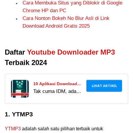
Cara Membuka Situs yang Diblokir di Google
Chrome HP dan PC
Cara Nonton Bokeh No Blur Asli di Link
Download Android Gratis 2025
Daftar
Youtube Downloader MP3
Terbaik 2024
10 Aplikasi Download
LIHAT ARTIKEL
Tak cuma IDM, ada
Terbaik Selain IDM 2024,
banyak aplikasi
Lebih Ngebut dan Stabil!
download manager
1. YTMP3
Android terbaik dengan
kecepatan unduhan
YTMP3
adalah salah satu pilihan terbaik untuk
kencang. Simak