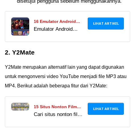
disetujui pengguna sebelum menggunakannya.
16 Emulator Android
LIHAT ARTIKEL
Emulator Android
Terbaik Paling Ringan
adalah solusi buat
untuk PC, RAM 1 GB &
kamu yang mau main
Bisa Akses Apa Saja!
2. Y2Mate
game HP di PC atau
laptop. Kamu bisa
Y2Mate merupakan alternatif lain yang dapat digunakan
download emulator
Android ringan terbaik
untuk mengonversi video YouTube menjadi file MP3 atau
di artikel ini!
MP4. Berikut adalah beberapa fitur dari Y2Mate:
15 Situs Nonton Film
LIHAT ARTIKEL
Cari situs nonton film
Online Terlengkap 2024,
gratis & legal 2026?
Banyak Film & Drama
Tinggalkan LK21 &
Terbaru!