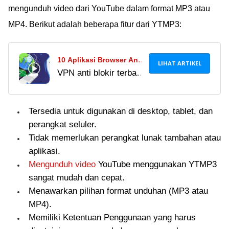
daftarnya di sini!
mengunduh video dari YouTube dalam format MP3 atau
MP4. Berikut adalah beberapa fitur dari YTMP3:
10 Aplikasi Browser Anti
LIHAT ARTIKEL
VPN anti blokir terbaik
Blokir Terbaik 2024,
ini bisa buka situs
Internetan Lancar dan
yang diblokir dengan
Aman!
Tersedia untuk digunakan di desktop, tablet, dan
mudah dan cepat.
perangkat seluler.
Temukan link download
Tidak memerlukan perangkat lunak tambahan atau
VPN dan browser
aplikasi.
antiblokir di sini!
Mengunduh video
YouTube menggunakan YTMP3
sangat mudah dan cepat.
Menawarkan pilihan format unduhan (MP3 atau
MP4).
Memiliki Ketentuan Penggunaan yang harus