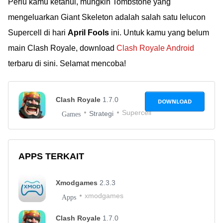
Perlu kamu ketahui, mungkin Tombstone yang
mengeluarkan Giant Skeleton adalah salah satu lelucon
Supercell di hari
April Fools
ini. Untuk kamu yang belum
main Clash Royale, download
Clash Royale Android
terbaru di sini. Selamat mencoba!
Clash Royale
1.7.0
DOWNLOAD
Supercell
Strategi
Games
APPS TERKAIT
Xmodgames
2.3.3
xmodgames
Apps
Clash Royale
1.7.0