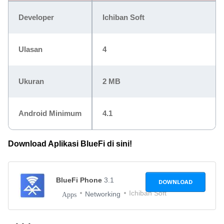
Developer
Ichiban Soft
Ulasan
4
Ukuran
2 MB
Android Minimum
4.1
Download Aplikasi BlueFi di sini!
BlueFi Phone
3.1
DOWNLOAD
Ichiban Soft
Networking
Apps