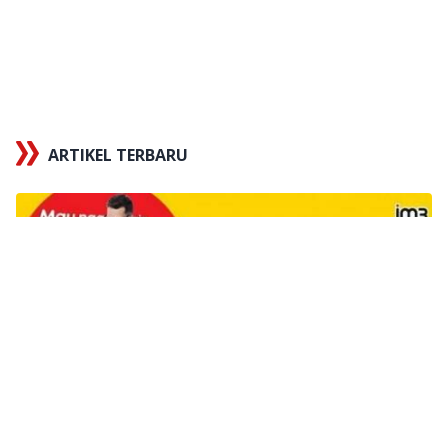
ARTIKEL TERBARU
x
Tautan berhasil disalin
X
5 Cara Mengecek Nomor Indosat IM3 Ooredoo
Terbaru 2026 Praktis, Kok!