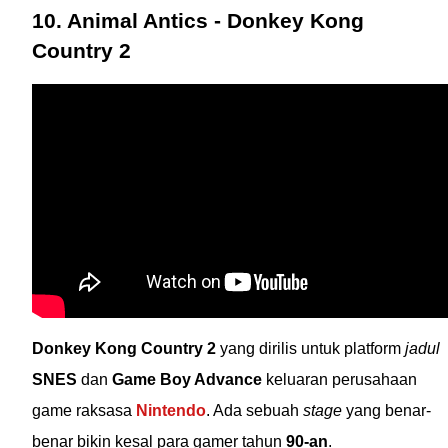
10. Animal Antics - Donkey Kong
Country 2
Donkey Kong Country 2
yang dirilis untuk platform
jadul
SNES
dan
Game Boy Advance
keluaran perusahaan
game raksasa
Nintendo
. Ada sebuah
stage
yang benar-
benar bikin kesal para gamer tahun
90-an
.