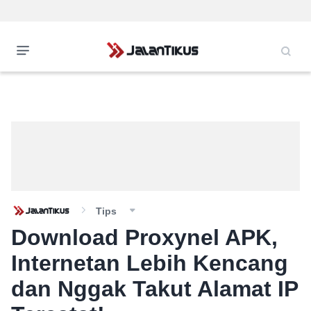
Tips
Download Proxynel APK,
Internetan Lebih Kencang
dan Nggak Takut Alamat IP