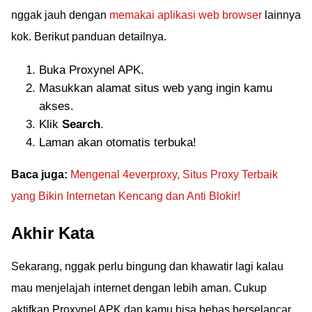
nggak jauh dengan
memakai aplikasi web browser
lainnya
kok. Berikut panduan detailnya.
Buka Proxynel APK.
Masukkan alamat situs web yang ingin kamu
akses.
Klik
Search
.
Laman akan otomatis terbuka!
Baca juga:
Mengenal 4everproxy, Situs Proxy Terbaik
yang Bikin Internetan Kencang dan Anti Blokir!
Akhir Kata
Sekarang, nggak perlu bingung dan khawatir lagi kalau
mau menjelajah internet dengan lebih aman. Cukup
aktifkan Proxynel APK dan kamu bisa bebas berselancar