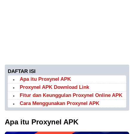
DAFTAR ISI
Apa itu Proxynel APK
Proxynel APK Download Link
Fitur dan Keunggulan Proxynel Online APK
Cara Menggunakan Proxynel APK
Apa itu Proxynel APK