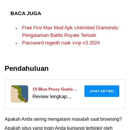
BACA JUGA
Free Fire Max Mod Apk Unlimited Diamonds:
Pengalaman Battle Royale Terbaik
Password regedit ruok vvip v3 2024
Pendahuluan
15 Blue Proxy Gratis
LIHAT ARTIKEL
Review lengkap
Indonesia Terbaik dan
tentang 15 blue proxy
Terbaru untuk Akses
gratis Indonesia
Internet Tanpa Batas!
terbaik dan terbaru
Apakah Anda sering mengalami masalah saat browsing?
yang dapat membantu
Apakah situs yang ingin Anda kunjungi terblokir oleh