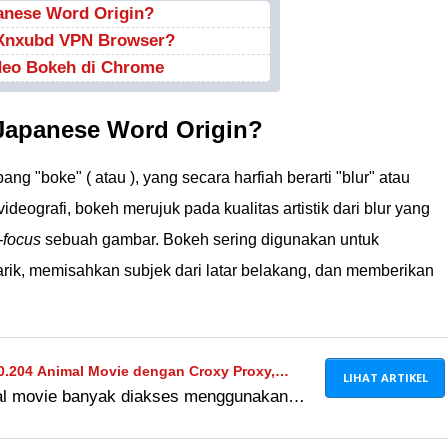
anese Word Origin?
Xnxubd VPN Browser?
deo Bokeh di Chrome
 Japanese Word Origin?
pang "boke" ( atau ), yang secara harfiah berarti "blur" atau
ideografi, bokeh merujuk pada kualitas artistik dari blur yang
-focus
sebuah gambar. Bokeh sering digunakan untuk
rik, memisahkan subjek dari latar belakang, dan memberikan
50.204 Animal Movie dengan Croxy Proxy,
LIHAT ARTIKEL
mal movie banyak diakses menggunakan
fektif, metode ini berbahaya. Cek risiko