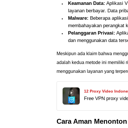
Keamanan Data:
Aplikasi V
layanan berbayar. Data priba
Malware:
Beberapa aplikas
membahayakan perangkat 
Pelanggaran Privasi:
Aplik
dan menggunakan data terseb
Meskipun ada klaim bahwa menggun
adalah kedua metode ini memiliki r
menggunakan layanan yang terper
12 Proxy Video Indone
Free VPN proxy video
Coba juga blue proxy
Indonesia tanpa ribet
Cara Aman Menonton 