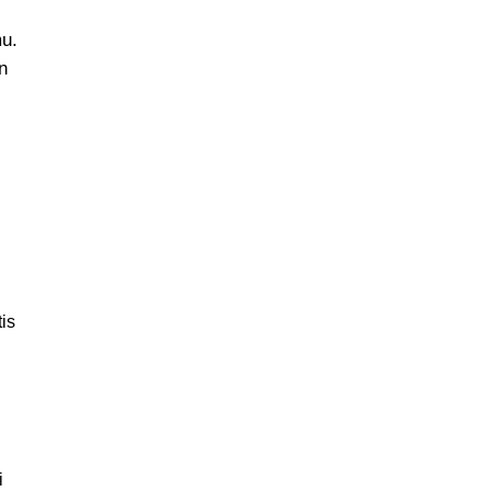
mu.
n
is
i