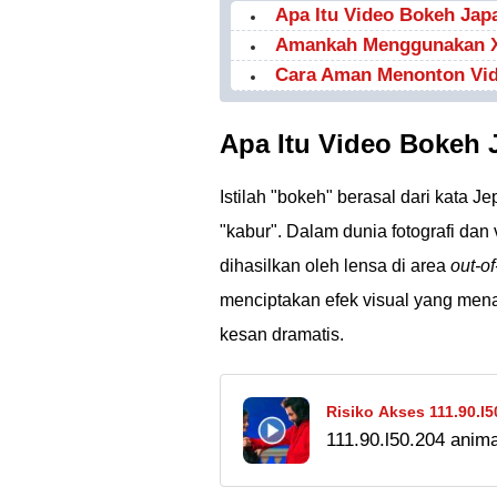
Apa Itu Video Bokeh Jap
Amankah Menggunakan 
Cara Aman Menonton Vi
Apa Itu Video Bokeh
Istilah "bokeh" berasal dari kata Je
"kabur". Dalam dunia fotografi dan v
dihasilkan oleh lensa di area
out-of
menciptakan efek visual yang mena
kesan dramatis.
Risiko Akses 111.90.l
111.90.l50.204 ani
Waspada!
croxy proxy. Meski e