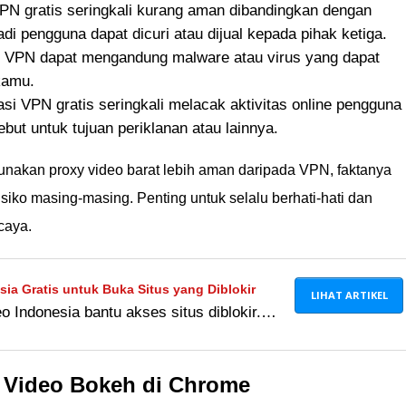
PN gratis seringkali kurang aman dibandingkan dengan
di pengguna dapat dicuri atau dijual kepada pihak ketiga.
i VPN dapat mengandung malware atau virus yang dapat
kamu.
asi VPN gratis seringkali melacak aktivitas online pengguna
ut untuk tujuan periklanan atau lainnya.
akan proxy video barat lebih aman daripada VPN, faktanya
isiko masing-masing. Penting untuk selalu berhati-hati dan
caya.
sia Gratis untuk Buka Situs yang Diblokir
LIHAT ARTIKEL
 Indonesia bantu akses situs diblokir.
 gratis & VPN nonton video gratis
!
Video Bokeh di Chrome