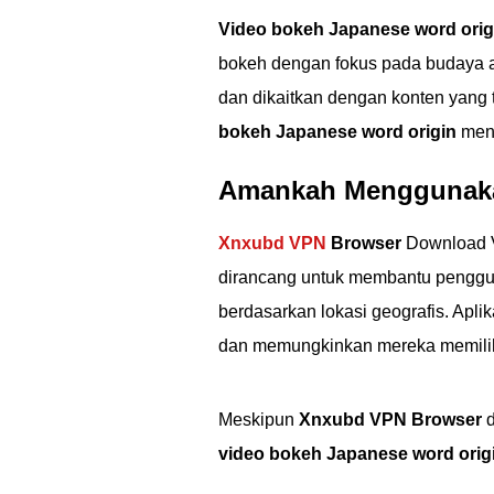
dan legalitasnya di si
Video bokeh Japanese word orig
bokeh dengan fokus pada budaya at
dan dikaitkan dengan konten yang 
bokeh Japanese word origin
meng
Amankah Menggunak
Xnxubd VPN
Browser
Download V
dirancang untuk membantu penggun
berdasarkan lokasi geografis. Apl
dan memungkinkan mereka memilih s
Meskipun
Xnxubd VPN Browser
d
video bokeh Japanese word orig