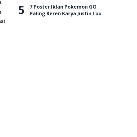
a
5
7 Poster Iklan Pokemon GO
g
Paling Keren Karya Justin Luu
aat