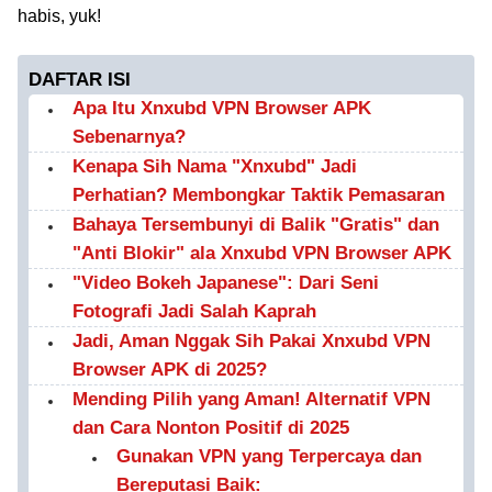
habis, yuk!
DAFTAR ISI
Apa Itu Xnxubd VPN Browser APK
Sebenarnya?
Kenapa Sih Nama "Xnxubd" Jadi
Perhatian? Membongkar Taktik Pemasaran
Bahaya Tersembunyi di Balik "Gratis" dan
"Anti Blokir" ala Xnxubd VPN Browser APK
"Video Bokeh Japanese": Dari Seni
Fotografi Jadi Salah Kaprah
Jadi, Aman Nggak Sih Pakai Xnxubd VPN
Browser APK di 2025?
Mending Pilih yang Aman! Alternatif VPN
dan Cara Nonton Positif di 2025
Gunakan VPN yang Terpercaya dan
Bereputasi Baik: