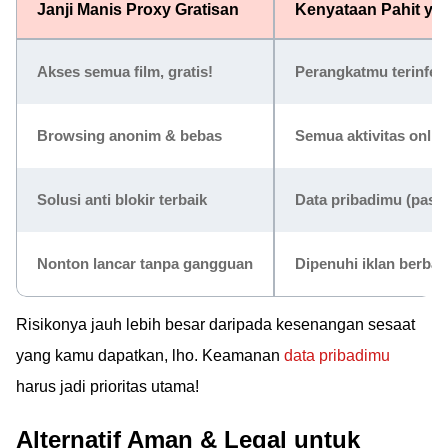
Janji Manis Proxy Gratisan
Kenyataan Pahit ya
Akses semua film, gratis!
Perangkatmu terinfek
Browsing anonim & bebas
Semua aktivitas onli
Solusi anti blokir terbaik
Data pribadimu (passw
Nonton lancar tanpa gangguan
Dipenuhi
iklan berba
Risikonya jauh lebih besar daripada kesenangan sesaat
yang kamu dapatkan, lho. Keamanan
data pribadimu
harus jadi prioritas utama!
Alternatif Aman & Legal untuk