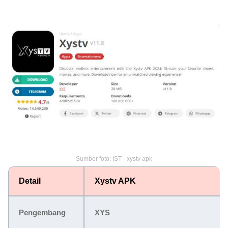
Sumber foto: IST - xystv apk
Detail
Xystv APK
Pengembang
XYS