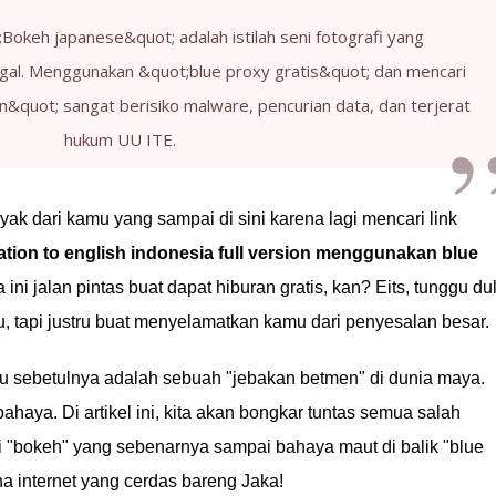
;Bokeh japanese&quot; adalah istilah seni fotografi yang
legal. Menggunakan &quot;blue proxy gratis&quot; dan mencari
on&quot; sangat berisiko malware, pencurian data, dan terjerat
hukum UU ITE.
yak dari kamu yang sampai di sini karena lagi mencari link
tion to english indonesia full version menggunakan blue
ini jalan pintas buat dapat hiburan gratis, kan? Eits, tunggu du
itu, tapi justru buat menyelamatkan kamu dari penyesalan besar.
tu sebetulnya adalah sebuah "jebakan betmen" di dunia maya.
bahaya. Di artikel ini, kita akan bongkar tuntas semua salah
rti "bokeh" yang sebenarnya sampai bahaya maut di balik "blue
una internet yang cerdas bareng Jaka!