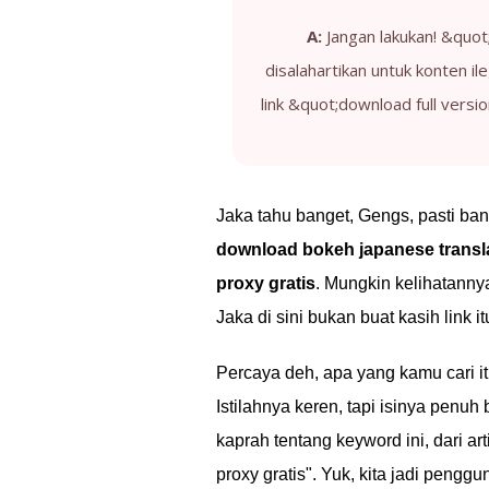
A:
Jangan lakukan! &quot
disalahartikan untuk konten i
link &quot;download full versi
Jaka tahu banget, Gengs, pasti ban
download bokeh japanese transla
proxy gratis
. Mungkin kelihatannya 
Jaka di sini bukan buat kasih link 
Percaya deh, apa yang kamu cari i
Istilahnya keren, tapi isinya penuh 
kaprah tentang keyword ini, dari a
proxy gratis". Yuk, kita jadi pengg