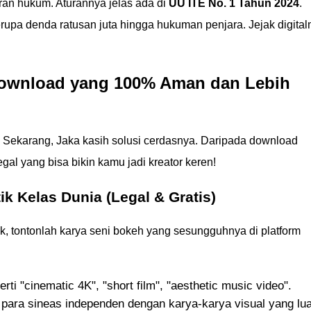
ran hukum. Aturannya jelas ada di
UU ITE No. 1 Tahun 2024
.
upa denda ratusan juta hingga hukuman penjara. Jejak digita
 Download yang 100% Aman dan Lebih
Sekarang, Jaka kasih solusi cerdasnya. Daripada download
gal yang bisa bikin kamu jadi kreator keren!
k Kelas Dunia (Legal & Gratis)
k, tontonlah karya seni bokeh yang sesungguhnya di platform
ti "cinematic 4K", "short film", "aesthetic music video".
 para sineas independen dengan karya-karya visual yang lu