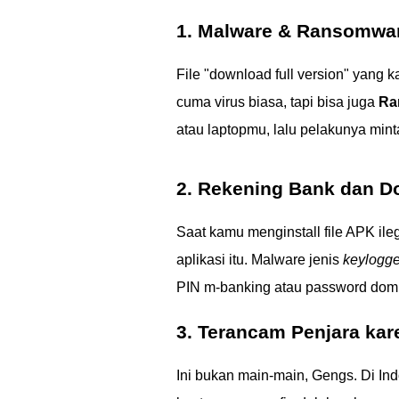
1. Malware & Ransomwa
File "download full version" yang k
cuma virus biasa, tapi bisa juga
Ra
atau laptopmu, lalu pelakunya min
2. Rekening Bank dan D
Saat kamu menginstall file APK il
aplikasi itu. Malware jenis
keylogge
PIN m-banking atau password dompet
3. Terancam Penjara kar
Ini bukan main-main, Gengs. Di In