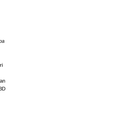
pa
ri
han
 3D