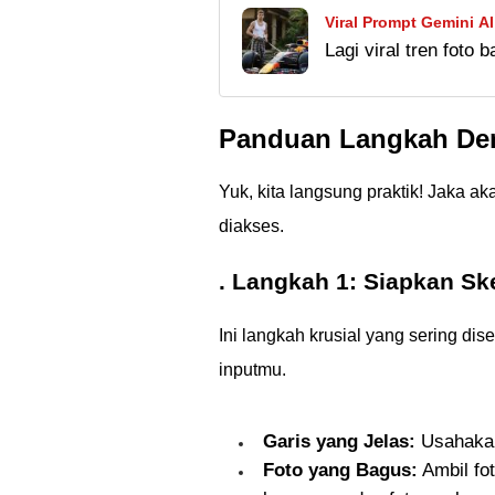
Viral Prompt Gemini A
Lagi viral tren foto
Hasilnya Dijamin Reali
tahu cara membuatn
prompt sakti biar has
Panduan Langkah Dem
Yuk, kita langsung praktik! Jaka 
diakses.
. Langkah 1: Siapkan S
Ini langkah krusial yang sering dis
inputmu.
Garis yang Jelas:
Usahakan 
Foto yang Bagus:
Ambil fot