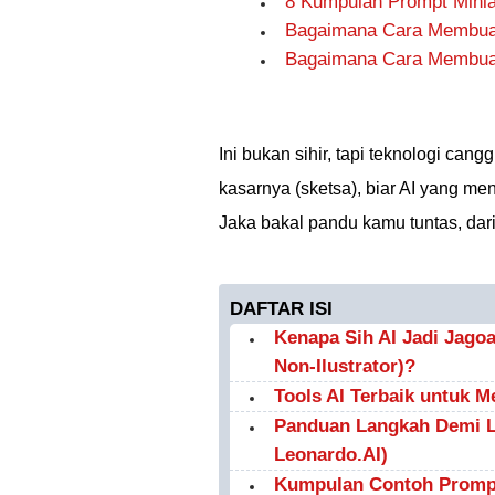
8 Kumpulan Prompt Miniat
Bagaimana Cara Membuat 
Bagaimana Cara Membuat F
Ini bukan sihir, tapi teknologi can
kasarnya (sketsa), biar AI yang men
Jaka bakal pandu kamu tuntas, dari
DAFTAR ISI
Kenapa Sih AI Jadi Jagoa
Non-Ilustrator)?
Tools AI Terbaik untuk M
Panduan Langkah Demi L
Leonardo.AI)
Kumpulan Contoh Prompt