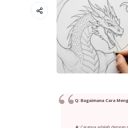
Q: Bagaimana Cara Mengu
A:
Caranya adalah dengan m