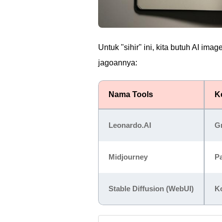
Untuk "sihir" ini, kita butuh AI ima
jagoannya:
Nama Tools
K
Leonardo.AI
Gr
Midjourney
Pa
Stable Diffusion (WebUI)
K