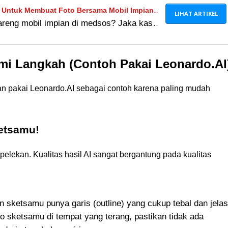
I Untuk Membuat Foto Bersama Mobil Impian,
LIHAT ARTIKEL
 bareng mobil impian di medsos? Jaka kasih
stis!
ya pakai Gemini AI, lengkap dengan
ilnya makin realistis!
i Langkah (Contoh Pakai Leonardo.AI
akan pakai Leonardo.AI sebagai contoh karena paling mudah
ketsamu!
epelekan. Kualitas hasil AI sangat bergantung pada kualitas
sketsamu punya garis (outline) yang cukup tebal dan jelas
o sketsamu di tempat yang terang, pastikan tidak ada