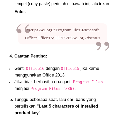
tempel (copy-paste) perintah di bawah ini, lalu tekan
Enter
:
cscript &quot;C:\Program Files\Microsoft
Office\Office16\OSPP.VBS&quot; /dstatus
Catatan Penting:
Ganti
dengan
jika kamu
Office16
Office15
menggunakan Office 2013.
Jika tidak berhasil, coba ganti
Program Files
menjadi
.
Program Files (x86)
Tunggu beberapa saat, lalu cari baris yang
bertuliskan
"Last 5 characters of installed
product key"
.