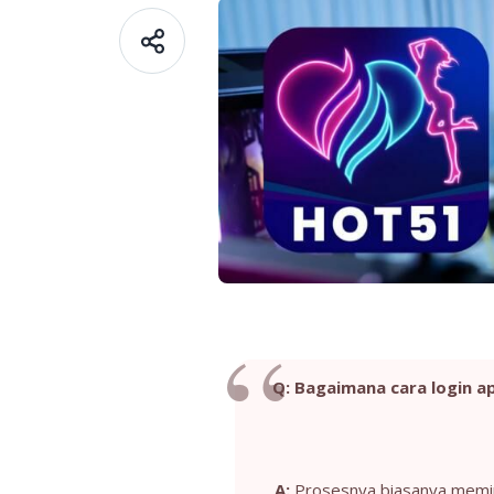
Q: Bagaimana cara login a
A:
Prosesnya biasanya memint