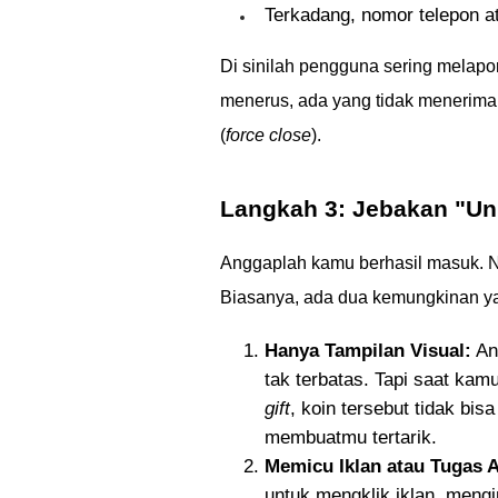
Terkadang, nomor telepon a
Di sinilah pengguna sering melapo
menerus, ada yang tidak menerima ko
(
force close
).
Langkah 3: Jebakan "Un
Anggaplah kamu berhasil masuk. Na
Biasanya, ada dua kemungkinan yan
Hanya Tampilan Visual:
An
tak terbatas. Tapi saat ka
gift
, koin tersebut tidak bisa
membuatmu tertarik.
Memicu Iklan atau Tugas 
untuk mengklik iklan, mengin