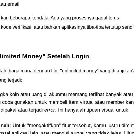
tau email
rkan beberapa kendala. Ada yang prosesnya gagal terus-
de verifikasi, atau bahkan aplikasinya tiba-tiba tertutup sendi
limited Money" Setelah Login
h, bagaimana dengan fitur "unlimited money" yang dijanjikan
g terjadi:
gka koin atau uang di akunmu memang terlihat banyak atau
mu coba gunakan untuk membeli item virtual atau memberikan
 dipakai atau terjadi
error
. Ini hanyalah tipuan visual untuk
Aneh:
Untuk "mengaktifkan" fitur tersebut, kamu justru dimin
stal aplikasi lain, atau mengisi survei yang tidak jelas. Uju