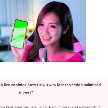
pk live coolmex hot51 MOD APK latest version unlimited
money?
a buat akun baru atau login. Namun, karena ini aplikasi MOD