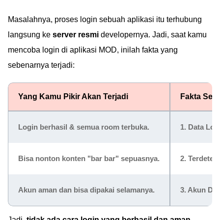
Masalahnya, proses login sebuah aplikasi itu terhubung
langsung ke
server resmi
developernya. Jadi, saat kamu
mencoba login di aplikasi MOD, inilah fakta yang
sebenarnya terjadi:
Yang Kamu Pikir Akan Terjadi
Fakta Sebe
Login berhasil & semua room terbuka.
1. Data Log
Bisa nonton konten "bar bar" sepuasnya.
2. Terdetek
Akun aman dan bisa dipakai selamanya.
3. Akun Dib
Jadi,
tidak ada cara login yang berhasil dan aman