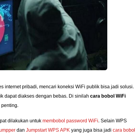
 internet pribadi, mencari koneksi WiFi publik bisa jadi solusi.
k dapat diakses dengan bebas. Di sinilah
cara bobol WiFi
 penting.
pat dilakukan untuk
membobol password WiFi
. Selain WPS
Dumpper
dan
Jumpstart WPS APK
yang juga bisa jadi
cara bobo