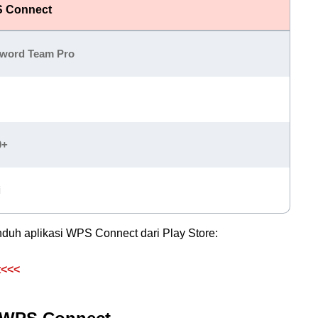
S Connect
sword Team Pro
0+
i
duh aplikasi WPS Connect dari Play Store:
t<<<