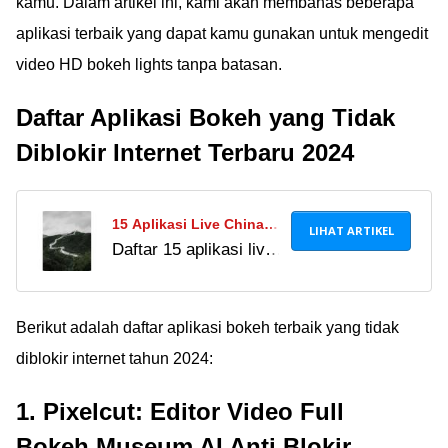
kamu. Dalam artikel ini, kami akan membahas beberapa
aplikasi terbaik yang dapat kamu gunakan untuk mengedit
video HD bokeh lights tanpa batasan.
Daftar Aplikasi Bokeh yang Tidak
Diblokir Internet Terbaru 2024
15 Aplikasi Live China
LIHAT ARTIKEL
Daftar 15 aplikasi live
Terbaru dengan Fitur
China terbaru dengan
Terbaik Tahun Ini
fitur terbaik tahun ini.
Berikut adalah daftar aplikasi bokeh terbaik yang tidak
diblokir internet tahun 2024:
1. Pixelcut: Editor Video Full
Bokeh Museum AI Anti Blokir