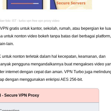
er foto: IST - turbo vpn free vpn proxy video
VPN gratis untuk kantor, sekolah, rumah, atau bepergian ke lua
a untuk nonton video bokeh tanpa batas dari berbagai platform,
ain-lain.
ntuk nonton terletak dalam hal kecepatan, keamanan, dan
banyak pengguna mengandalkannya buat mengakses video ya
vider internet dengan cepat dan aman. VPN Turbo juga melindun
dap dengan menggunakan enkripsi AES 256-bit.
 - Secure VPN Proxy
 Connecting