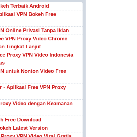
keh Terbaik Android
plikasi VPN Bokeh Free
PN Online Privasi Tanpa Iklan
ree VPN Proxy Video Chrome
n Tingkat Lanjut
ree Proxy VPN Video Indonesia
as
PN untuk Nonton Video Free
 - Aplikasi Free VPN Proxy
Proxy Video dengan Keamanan
h Free Download
keh Latest Version
 Proxy VPN Video Viral Gratis