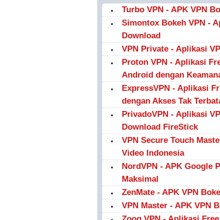
Turbo VPN - APK VPN Bo
Simontox Bokeh VPN - A
Download
VPN Private - Aplikasi V
Proton VPN - Aplikasi F
Android dengan Keamana
ExpressVPN - Aplikasi F
dengan Akses Tak Terbat
PrivadoVPN - Aplikasi V
Download FireStick
VPN Secure Touch Master
Video Indonesia
NordVPN - APK Google 
Maksimal
ZenMate - APK VPN Boke
VPN Master - APK VPN Bo
Zoog VPN - Aplikasi Free