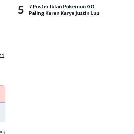
5
7 Poster Iklan Pokemon GO
Paling Keren Karya Justin Luu
11
Harga
Link AP
Gratis
Downloa
ng dalam sekali klik
Gratis
Download