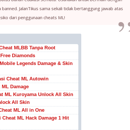
a banned. JalanTikus sama sekali tidak bertanggung jawab atas
isiko dari penggunaan cheats ML!
i Cheat MLBB Tanpa Root
 Free Diamonds
t Mobile Legends Damage & Skin
kasi Cheat ML Autowin
at ML Damage
at ML Kuroyama Unlock All Skin
lock All Skin
Cheat ML All in One
i Cheat ML Hack Damage 1 Hit