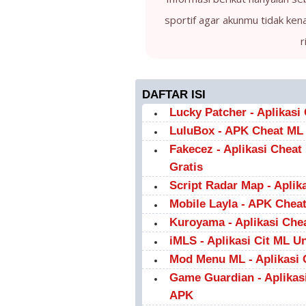
sportif agar akunmu tidak ken
r
DAFTAR ISI
Lucky Patcher - Aplikas
LuluBox - APK Cheat ML
Fakecez - Aplikasi Chea
Gratis
Script Radar Map - Apli
Mobile Layla - APK Che
Kuroyama - Aplikasi Che
iMLS - Aplikasi Cit ML Un
Mod Menu ML - Aplikasi 
Game Guardian - Aplikas
APK