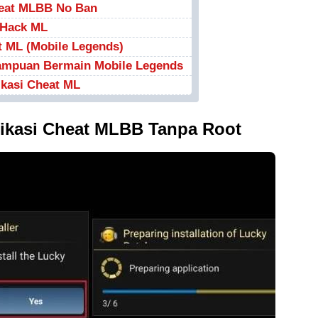
heat MLBB No Ban
 Hack ML
 ML (Mobile Legends)
ampuan Bermain Mobile Legends
kasi Cheat ML
plikasi Cheat MLBB Tanpa Root