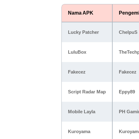
Nama APK
Pengem
Lucky Patcher
ChelpuS
LuluBox
TheTech
Fakecez
Fakecez
Script Radar Map
Eppy89
Mobile Layla
PH Gami
Kuroyama
Kuroyam