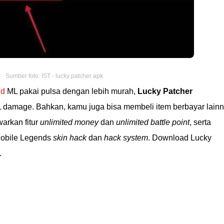
Sumber foto: IST - lucky patcher apk
nd
ML pakai pulsa dengan lebih murah,
Lucky Patcher
L damage. Bahkan, kamu juga bisa membeli item berbayar lain
arkan fitur
unlimited money
dan
unlimited battle point
, serta
obile Legends
skin hack
dan
hack system
. Download Lucky
.