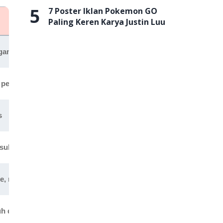
5
7 Poster Iklan Pokemon GO
Paling Keren Karya Justin Luu
Ukuran
OS Minimal
 game
10.10 MB
Android 4.0+
n performa
15 MB
Android 4.4+
s
142 MB
Android 5.0+
masuk musuh yang bersembunyi
38.37 kB
Android 4.4+
, meningkatkan akurasi
7.2 MB
Android 5.0+
h di peta
29.0 MB
Android 4.4+