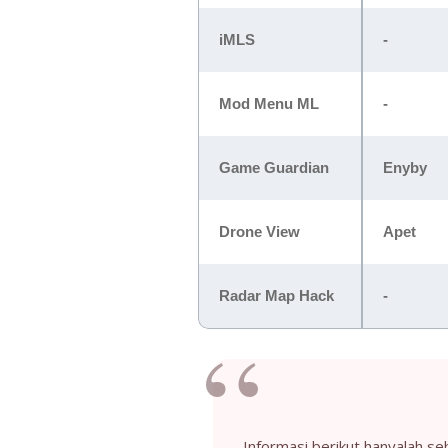
iMLS
-
Mod Menu ML
-
Game Guardian
Enyby
Drone View
Apet
Radar Map Hack
-
Informasi berikut hanyalah s