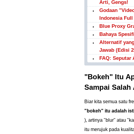
Arti, Gengs!
Godaan "Video
Indonesia Ful
Blue Proxy Gr
Bahaya Spesif
Alternatif ya
Jawab (Edisi 2
FAQ: Seputar
"Bokeh" Itu A
Sampai Salah 
Biar kita semua satu fre
"bokeh" itu adalah isti
), artinya "blur" atau 
itu merujuk pada kualita