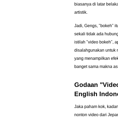
biasanya di latar bela
artistik.
Jadi, Gengs, "bokeh" it
sekali tidak ada hubun
istilah "video bokeh", 
disalahgunakan untuk 
yang menampilkan efek s
banget sama makna asl
Godaan "Video
English Indon
Jaka paham kok, kadan
nonton video dari Jepa