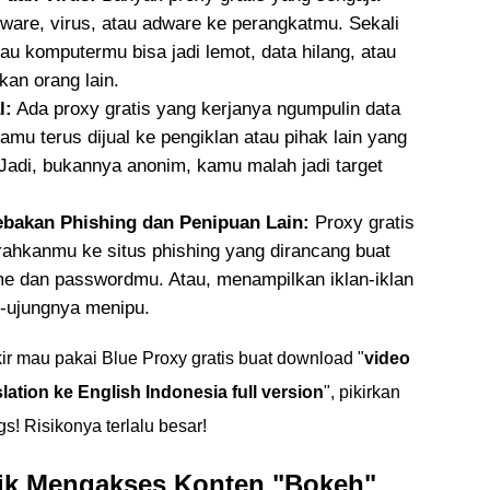
ware, virus, atau adware ke perangkatmu. Sekali
au komputermu bisa jadi lemot, data hilang, atau
kan orang lain.
l:
Ada proxy gratis yang kerjanya ngumpulin data
kamu terus dijual ke pengiklan atau pihak lain yang
Jadi, bukannya anonim, kamu malah jadi target
ebakan Phishing dan Penipuan Lain:
Proxy gratis
rahkanmu ke situs phishing yang dirancang buat
e dan passwordmu. Atau, menampilkan iklan-iklan
g-ujungnya menipu.
kir mau pakai Blue Proxy gratis buat download "
video
ation ke English Indonesia full version
", pikirkan
gs! Risikonya terlalu besar!
ik Mengakses Konten "Bokeh"