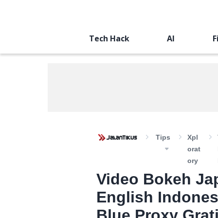
Tech Hack
AI
F
Tips
Xpl
Orat
Ory
Video Bokeh Ja
English Indones
Blue Proxy Grat