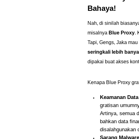
Bahaya!
Nah, di sinilah biasany
misalnya
Blue Proxy
.
Tapi, Gengs, Jaka mau 
seringkali lebih ban
dipakai buat akses kont
Kenapa Blue Proxy grat
Keamanan Data 
gratisan umumny
Artinya, semua d
bahkan data finan
disalahgunakan o
Sarang Malware