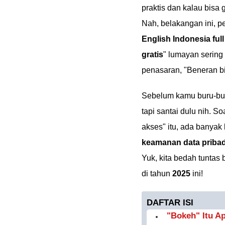
praktis dan kalau bisa 
Nah, belakangan ini, pe
English Indonesia fu
gratis
" lumayan sering
penasaran, "Beneran b
Sebelum kamu buru-bur
tapi santai dulu nih. S
akses" itu, ada banya
keamanan data pribad
Yuk, kita bedah tuntas
di tahun
2025
ini!
DAFTAR ISI
"Bokeh" Itu A