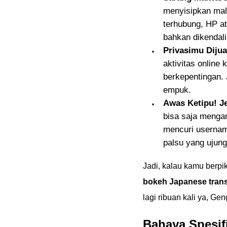
menyisipkan mal
terhubung, HP at
bahkan dikendali
Privasimu Dijua
aktivitas online 
berkepentingan. 
empuk.
Awas Ketipu! J
bisa saja menga
mencuri usernam
palsu yang ujun
Jadi, kalau kamu berpi
bokeh Japanese transl
lagi ribuan kali ya, Gen
Bahaya Spesif