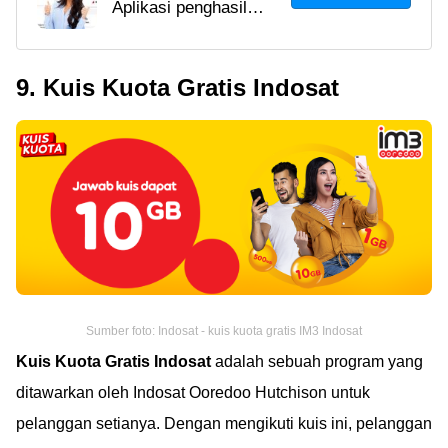
Aplikasi penghasil
Pulsa Gratis Tercepat
pulsa terbaik dengan
2021, Langsung Cair!
garansi cair tercepat di
9. Kuis Kuota Gratis Indosat
2023 bisa kamu
temukan di sini. Wajib
install kalau mau dapat
pulsa gratis!
Sumber foto: Indosat - kuis kuota gratis IM3 Indosat
Kuis Kuota Gratis Indosat
adalah sebuah program yang
ditawarkan oleh Indosat Ooredoo Hutchison untuk
pelanggan setianya. Dengan mengikuti kuis ini, pelanggan