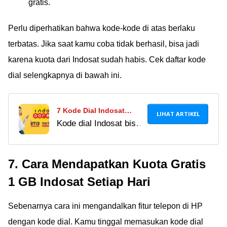
gratis.
Perlu diperhatikan bahwa kode-kode di atas berlaku
terbatas. Jika saat kamu coba tidak berhasil, bisa jadi
karena kuota dari Indosat sudah habis. Cek daftar kode
dial selengkapnya di bawah ini.
7 Kode Dial Indosat
LIHAT ARTIKEL
Kode dial Indosat bisa
Murah 2023, Solusi Paket
menjadi solusi untuk
Internet Terjangkau!
mendapatkan
7. Cara Mendapatkan Kuota Gratis
penawaran paket
internet murah. Mau
1 GB Indosat Setiap Hari
tahu? Yuk, langsung
cek di sini!
Sebenarnya cara ini mengandalkan fitur telepon di HP
dengan kode dial. Kamu tinggal memasukan kode dial