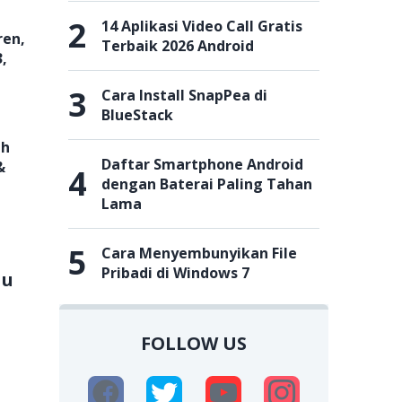
2
14 Aplikasi Video Call Gratis
ren,
Terbaik 2026 Android
,
3
Cara Install SnapPea di
BlueStack
ah
Daftar Smartphone Android
&
4
dengan Baterai Paling Tahan
Lama
5
Cara Menyembunyikan File
Pribadi di Windows 7
au
FOLLOW US