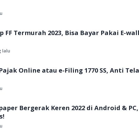
lu
Up FF Termurah 2023, Bisa Bayar Pakai E-wal
 lalu
ajak Online atau e-Filing 1770 SS, Anti Tel
lu
lpaper Bergerak Keren 2022 di Android & PC,
s!
lu