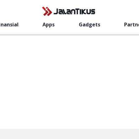
inansial
Apps
Gadgets
Partn