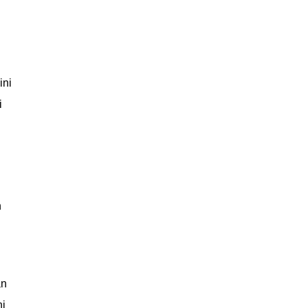
ini
i
n
an
ni